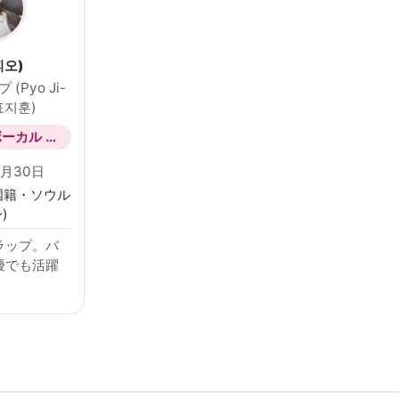
피오)
(Pyo Ji-
 표지훈)
ラッパー / ボーカル / マンネ
2月30日
国籍・ソウル
)
ラップ。バ
優でも活躍