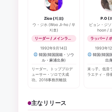
Zico (지코)
P.O (
ウ・ジホ (Woo Ji-ho / 우
ピョン・ジソプ 
지호)
hoon /
リーダー / メインラッパー / プロデューサー
1992年9月14日
1993年1
韓国(韓国国籍・ソウ
韓国(韓国
ル・麻浦出身)
出身
リーダー。トッププロデ
末っ子。低音
ューサー・ソロで大成
ラエティ・俳
功。2018事務所離脱
主なリリース