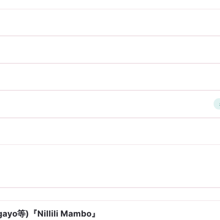
ayo等)『Nillili Mambo』