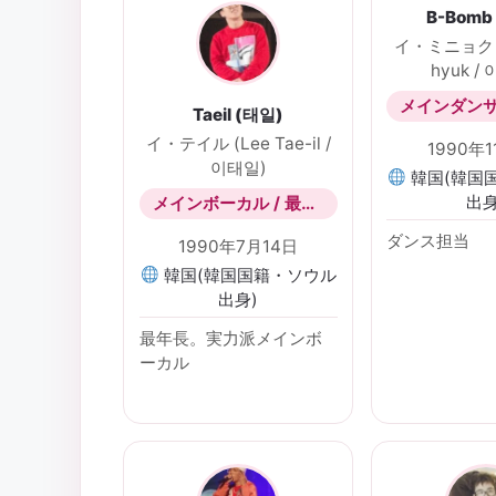
B-Bomb
イ・ミニョク (
hyuk /
Taeil (태일)
イ・テイル (Lee Tae-il /
1990年
이태일)
韓国(韓国
出身
メインボーカル / 最年長
ダンス担当
1990年7月14日
韓国(韓国国籍・ソウル
出身)
最年長。実力派メインボ
ーカル