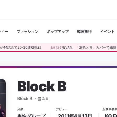
ティー
ファッション
ポップアップ
韓国旅行
イベント
4試合で20-20達成挑戦
EVAN、「灰色と青」カバーで繊細な
8/9 13:37
Block B
Block B
·
블락비
分類
デビュー
所属事務
男性グループ
2011年4月13日
KQ E