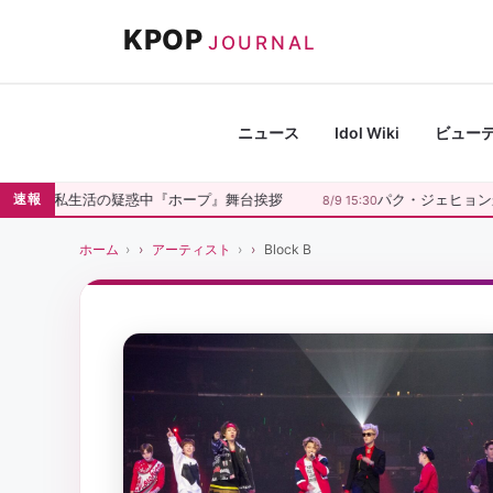
コ
KPOP
ン
JOURNAL
テ
ン
ツ
ニュース
Idol Wiki
ビュー
へ
ス
正民、私生活の疑惑中『ホープ』舞台挨拶
パク・ジェヒョンが4
速報
8/9 15:30
キ
ッ
ホーム
アーティスト
Block B
プ