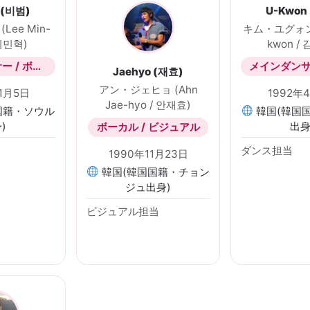
 (비범)
U-Kwon
Lee Min-
キム・ユグォン 
 이민혁)
kwon /
メインダンサー / ボーカル
Jaehyo (재효)
アン・ジェヒョ (Ahn
11月5日
1992年
Jae-hyo / 안재효)
国籍・ソウル
韓国(韓国
)
出身
ボーカル / ビジュアル
ダンス担当
1990年11月23日
韓国(韓国国籍・チョン
ジュ出身)
ビジュアル担当