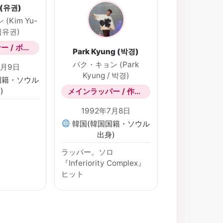
 (유권)
(Kim Yu-
 김유권)
メインダンサー / ボーカル
Park Kyung (박경)
パク・キョン (Park
4月9日
Kyung / 박경)
国籍・ソウル
)
メインラッパー / 作詞作曲
1992年7月8日
韓国(韓国国籍・ソウル
出身)
ラッパー。ソロ
『Inferiority Complex』
ヒット