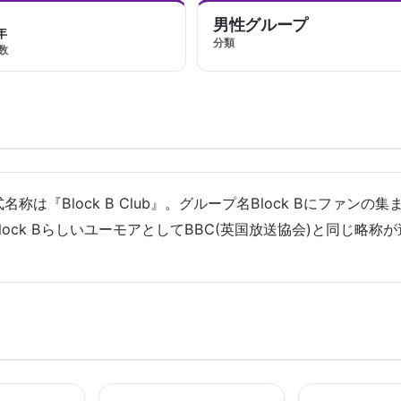
男性グループ
年
分類
数
は『Block B Club』。グループ名Block Bにファンの集まり
ock BらしいユーモアとしてBBC(英国放送協会)と同じ略称