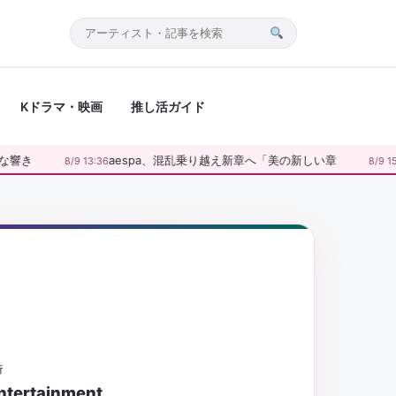
サ
イ
ト
Kドラマ・映画
推し活ガイド
内
検
索
響き
aespa、混乱乗り越え新章へ「美の新しい章
8/9 13:36
8/9 15:3
所
ntertainment