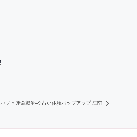
3
ンハブ × 運命戦争49 占い体験ポップアップ 江南