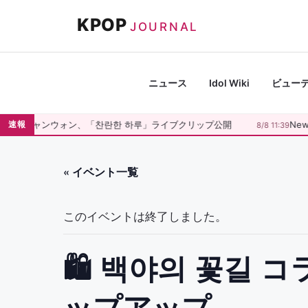
コ
KPOP
ン
JOURNAL
テ
ン
ツ
ニュース
Idol Wiki
ビュー
へ
ス
イ・チャンウォン、「찬란한 하루」ライブクリップ公開
New
速報
0
8/8 11:39
キ
ッ
プ
« イベント一覧
このイベントは終了しました。
🛍 백야의 꽃길 
ップアップ