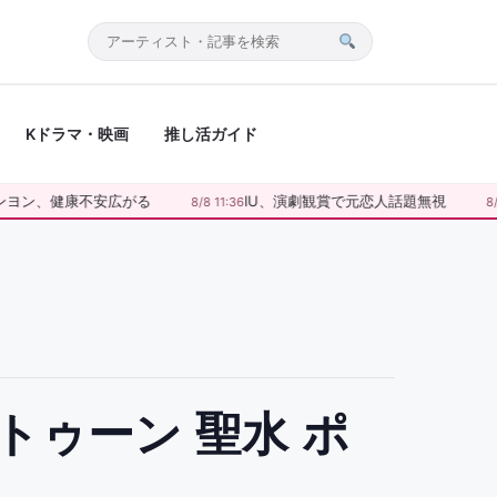
サ
イ
ト
Kドラマ・映画
推し活ガイド
内
検
索
ンヨン、健康不安広がる
IU、演劇観賞で元恋人話題無視
8/8 11:36
8/
ムトゥーン 聖水 ポ