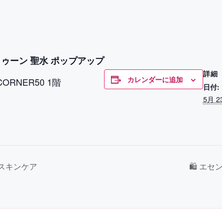
トゥーン 聖水 ポップアップ
詳細
カレンダーに追加
ORNER50 1階
日付:
5月 2
派スキンケア
🛍 エセ