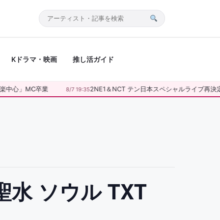
サ
イ
ト
Kドラマ・映画
推し活ガイド
内
検
索
楽中心」MC卒業
2NE1＆NCT テン日本スペシャルライブ再決
8/7 19:35
聖水 ソウル TXT