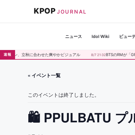
コ
KPOP
ン
JOURNAL
テ
ン
ツ
ニュース
Idol Wiki
ビュー
へ
ス
高ソヨン、立秋に合わせた爽やかビジュアル
BTSのRMが「G
速報
5
8/7 21:32
キ
ッ
プ
« イベント一覧
このイベントは終了しました。
🛍 PPULBATU