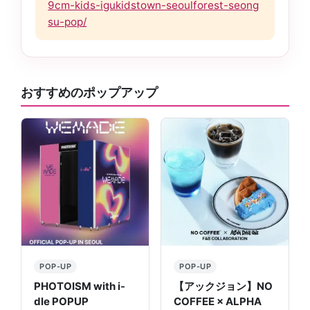
9cm-kids-igukidstown-seoulforest-seong
su-pop/
おすすめのポップアップ
POP-UP
POP-UP
PHOTOISM with i-
【アックジョン】NO
dle POPUP
COFFEE × ALPHA