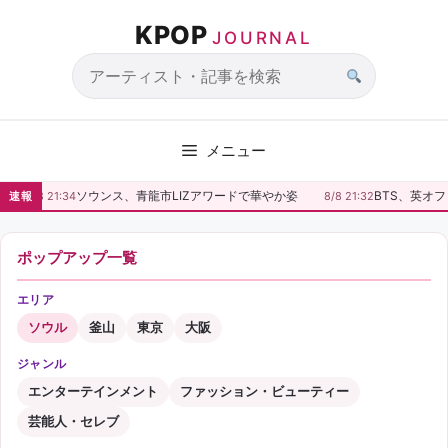
コ
KPOP
ン
JOURNAL
テ
ン
サ
ツ
イ
へ
ト
メニュー
ス
内
キ
検
ソウンス、青龍市LIZアワードで華やか姿
BTS、英オ
速報
8/8 21:34
8/8 21:32
ッ
索
プ
ポップアップ一覧
エリア
ソウル
釜山
東京
大阪
ジャンル
エンターテインメント
ファッション・ビューティー
芸能人・セレブ