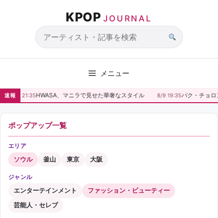
コ
KPOP
ン
JOURNAL
テ
ン
サ
ツ
イ
へ
ト
メニュー
ス
内
キ
検
HWASA、マニラで見せた華奢なスタイル
パク・チョロン
速報
8/9 21:35
8/9 19:35
ッ
索
プ
ポップアップ一覧
エリア
ソウル
釜山
東京
大阪
ジャンル
エンターテインメント
ファッション・ビューティー
芸能人・セレブ