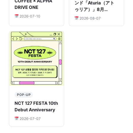
COFFEE × ALPHA
ンド「Aturia（アト
DRIVE ONE
ゥリア）」8月…
2026-07-10
2026-08-07
POP-UP
NCT 127 FESTA 10th
Debut Anniversary
2026-07-07