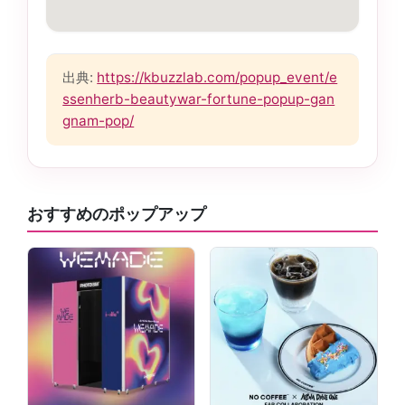
出典:
https://kbuzzlab.com/popup_event/e
ssenherb-beautywar-fortune-popup-gan
gnam-pop/
おすすめのポップアップ