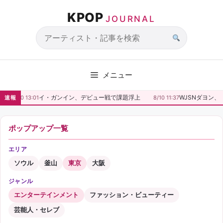
コ
KPOP
ン
JOURNAL
テ
ン
サ
ツ
イ
へ
ト
メニュー
ス
内
キ
検
イ・ガンイン、デビュー戦で課題浮上
WJSNダヨン、「
速報
8/10 13:01
8/10 11:37
ッ
索
プ
ポップアップ一覧
エリア
ソウル
釜山
東京
大阪
ジャンル
エンターテインメント
ファッション・ビューティー
芸能人・セレブ