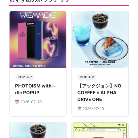
POP-UP
POP-UP
PHOTOISM with i-
【アックジョン】NO
dle POPUP
COFFEE × ALPHA
DRIVE ONE
2026-07-10
2026-07-10