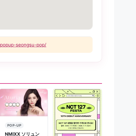
-popup-seongsu-pop/
POP-UP
NMIXX ソリュン