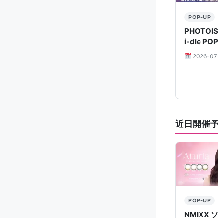
POP-UP
PHOTOIS
i-dle PO
2026-07
近日開催
POP-UP
NMIXX 