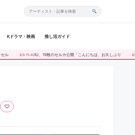
サ
イ
ト
Kドラマ・映画
推し活ガイド
内
検
索
ル
IU、19枚のセルカ公開「こんにちは、お久しぶり
8/6 15:40
8/6 1
♡