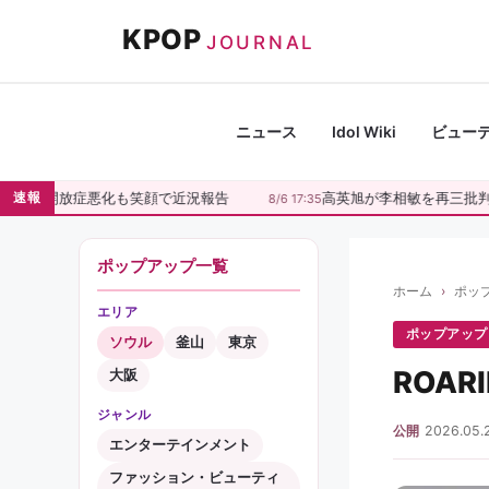
コ
KPOP
ン
JOURNAL
テ
ン
ツ
ニュース
Idol Wiki
ビュー
へ
ス
、耳管開放症悪化も笑顔で近況報告
高英旭が李相敏を再三批判、
速報
8/6 17:35
キ
ッ
プ
ポップアップ一覧
ホーム
ポッ
エリア
ポップアップ
ソウル
釜山
東京
ROAR
大阪
ジャンル
公開
2026.05.
エンターテインメント
ファッション・ビューティ