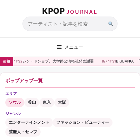
コ
KPOP
ン
JOURNAL
テ
ン
サ
ツ
イ
へ
ト
メニュー
ス
内
キ
検
シン・ドンヨプ、大学路公演軽視発言謝罪
BIGBANG、「
速報
8/7 11:32
8/7 11:31
ッ
索
プ
ポップアップ一覧
エリア
ソウル
釜山
東京
大阪
ジャンル
エンターテインメント
ファッション・ビューティー
芸能人・セレブ