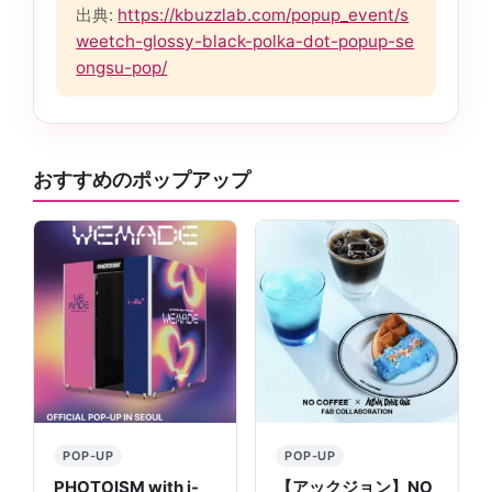
出典:
https://kbuzzlab.com/popup_event/s
weetch-glossy-black-polka-dot-popup-se
ongsu-pop/
おすすめのポップアップ
POP-UP
POP-UP
PHOTOISM with i-
【アックジョン】NO