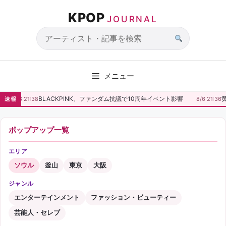
コ
KPOP
ン
JOURNAL
テ
ン
サ
ツ
イ
へ
ト
メニュー
ス
内
キ
検
BLACKPINK、ファンダム抗議で10周年イベント影響
黄
速報
8/6 21:38
8/6 21:36
ッ
索
プ
ポップアップ一覧
エリア
ソウル
釜山
東京
大阪
ジャンル
エンターテインメント
ファッション・ビューティー
芸能人・セレブ