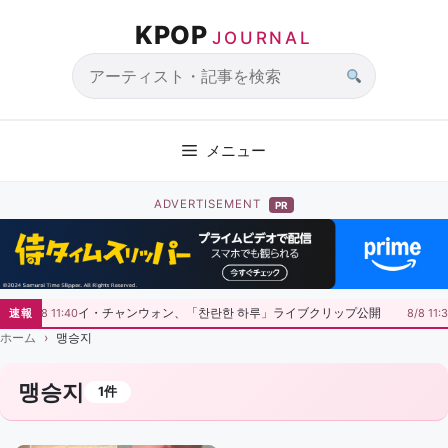
コ
KPOP
ン
JOURNAL
テ
ン
サ
ツ
イ
へ
ト
メニュー
ス
内
キ
検
ADVERTISEMENT
PR
ッ
索
プ
イ・チャンウォン、「찬란한 하루」ライブクリップ公開
速報
8/8 11:40
8/8 11:
ホーム
맹승지
맹승지
1件