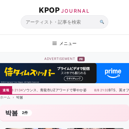
コ
KPOP
ン
JOURNAL
テ
ン
サ
ツ
イ
へ
ト
メニュー
ス
内
キ
検
ADVERTISEMENT
PR
ッ
索
プ
ソウンス、青龍市LIZアワードで華やか姿
BTS、英オ
速報
8/8 21:34
8/8 21:32
ホーム
박봄
박봄
2件