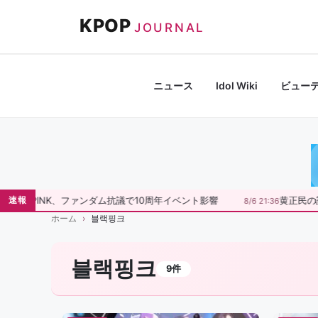
コ
KPOP
ン
JOURNAL
テ
ン
ツ
ニュース
Idol Wiki
ビュー
へ
ス
キ
ッ
プ
BLACKPINK、ファンダム抗議で10周年イベント影響
黄正民の論
速報
8/6 21:36
ホーム
블랙핑크
블랙핑크
9件