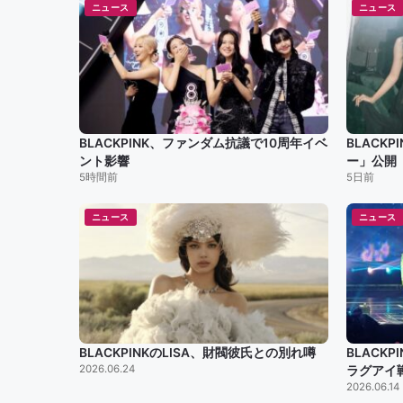
ニュース
ニュース
BLACKPINK、ファンダム抗議で10周年イベ
BLACKP
ント影響
ー」公開
5時間前
5日前
ニュース
ニュース
BLACKPINKのLISA、財閥彼氏との別れ噂
BLACK
2026.06.24
ラグアイ
2026.06.14