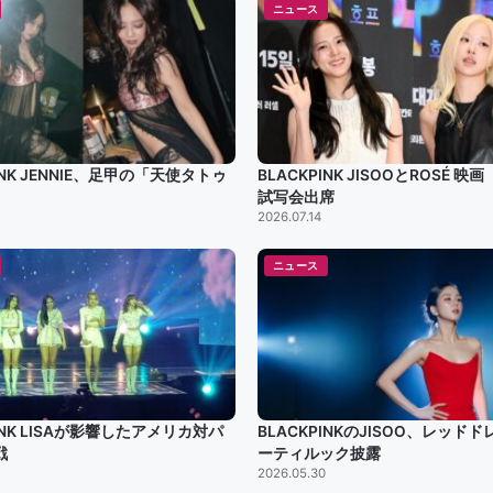
ニュース
INK JENNIE、足甲の「天使タトゥ
BLACKPINK JISOOとROSÉ 映
試写会出席
2026.07.14
ニュース
PINK LISAが影響したアメリカ対パ
BLACKPINKのJISOO、レッド
戦
ーティルック披露
2026.05.30