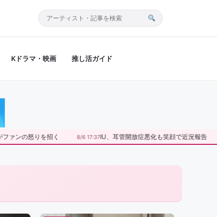
サ
イ
ト
Kドラマ・映画
推し活ガイド
内
検
索
がファンの怒りを招く
IU、耳管開放症悪化も笑顔で近況報告
8/6 17:37