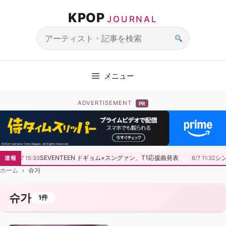
コ
KPOP
ン
JOURNAL
テ
ン
サ
ツ
イ
へ
ト
メニュー
ス
内
キ
検
ADVERTISEMENT
PR
ッ
索
プ
SEVENTEEN ドギョム×スングァン、T1応援曲発表
シ
速報
8/7 15:33
8/7 11:32
ホーム
슈가
슈가
1件