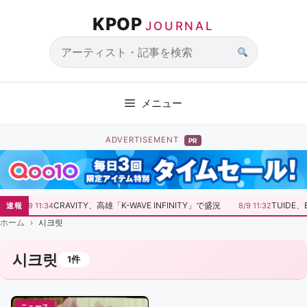
コ
KPOP
ン
JOURNAL
テ
ン
サ
ツ
イ
へ
ト
メニュー
ス
内
キ
検
ADVERTISEMENT
PR
ッ
索
プ
CRAVITY、高雄「K-WAVE INFINITY」で盛況
TUIDE
速報
8/9 11:34
8/9 11:32
ホーム
시크릿
시크릿
1件
ニュース