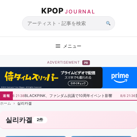
コ
KPOP
ン
JOURNAL
テ
ン
サ
ツ
イ
へ
ト
メニュー
ス
内
キ
検
ADVERTISEMENT
PR
ッ
索
プ
BLACKPINK、ファンダム抗議で10周年イベント影響
速報
8/6 21:38
8/6 21:36
ホーム
실리카겔
실리카겔
2件