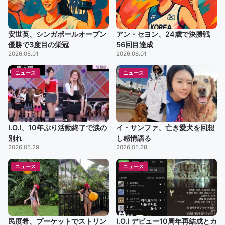
安世英、シンガポールオープン
アン・セヨン、24歳で決勝戦
優勝で3度目の栄冠
56回目達成
2026.06.01
2026.06.01
ニュース
ニュース
I.O.I、10年ぶり活動終了で涙の
イ・サンファ、亡き愛犬を回想
別れ
し感情語る
2026.05.29
2026.05.28
ニュース
ニュース
民度希、プーケットでストリン
I.O.I デビュー10周年再結成とカ