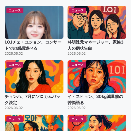
ニュース
ニュース
I.O.Iチェ・ユジョン、コンサー
朴明洙元マネージャー、家族3
トでの感想述べる
人の病状告白
2026.06.02
2026.06.02
ニュース
ニュース
チョンハ、7月にソロカムバッ
イ・スヒョン、30kg減量前の
ク決定
苦悩語る
2026.06.02
2026.06.02
ニュース
ニュース