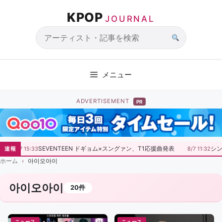
コ
KPOP
ン
JOURNAL
テ
ン
サ
ツ
イ
へ
ト
メニュー
ス
内
キ
検
ADVERTISEMENT
PR
ッ
索
プ
SEVENTEEN ドギョム×スングァン、T1応援曲発表
シン
速報
8/7 15:33
8/7 11:32
ホーム
아이오아이
아이오아이
20件
ニュース
ニュース