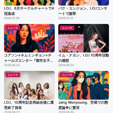
I.O.I、6月サークルチャートで4
パク・ユンジョン、I.O.Iコンサ
冠達成
ートで謝罪
2026.07.09
2026.07.01
ニュース
ニュース
コアソン×キムミンギョン×チ
イム・ナヨン、I.O.I 10周年活動
ャールズエンター『都市女子避
の感想
2026.06.23
2026.06.22
難所』好評理由
ニュース
ニュース
I.O.I、10周年記念再結合後に運
Jang Wonyoung、空港での態
営終了発表
度論争に賛否
2026.06.22
2026.06.05