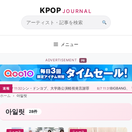
コ
KPOP
ン
JOURNAL
テ
ン
サ
ツ
イ
へ
ト
メニュー
ス
内
キ
検
ADVERTISEMENT
PR
ッ
索
プ
シン・ドンヨプ、大学路公演軽視発言謝罪
BIGBANG、
速報
8/7 11:32
8/7 11:31
ホーム
아일릿
아일릿
28件
ニュース
ニュース