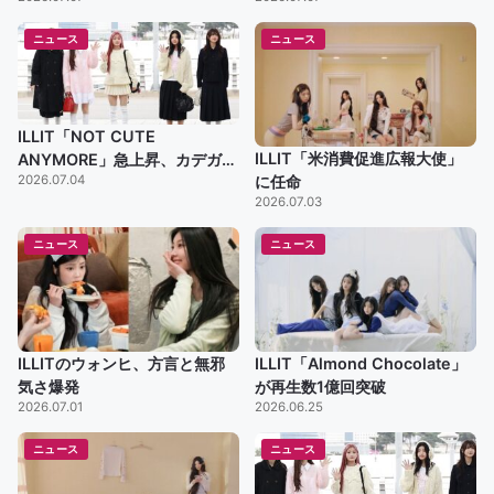
ニュース
ニュース
ILLIT「NOT CUTE
ILLIT「米消費促進広報大使」
ANYMORE」急上昇、カデガー
2026.07.04
に任命
デンも再上昇
2026.07.03
ニュース
ニュース
ILLITのウォンヒ、方言と無邪
ILLIT「Almond Chocolate」
気さ爆発
が再生数1億回突破
2026.07.01
2026.06.25
ニュース
ニュース