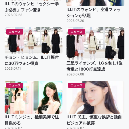
ILLITのウォンヒ「セクシー学
ILLITのウォンヒ、空港ファッ
ぶ必要」ファン驚き
2026.07.23
ションが話題
2026.07.20
ニュース
ニュース
チョン・ヒョンム、ILLIT振付
三星ライオンズ、LGを制し1位
に30万ウォン投資
2026.07.11
奪還と1800打点達成
2026.07.08
ニュース
ニュース
ILLITミンジュ、極細美脚で注
ILLIT 民主、慎重な挨拶と独自
目集める
ビジュアル披露
2026.07.07
2026.07.07