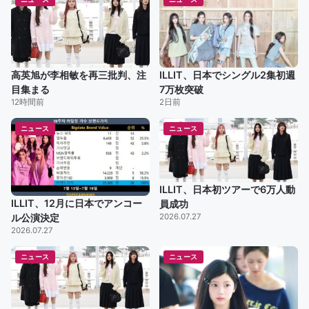
高英旭が李相敏を再三批判、注
ILLIT、日本でシングル2集初週
目集まる
7万枚突破
12時間前
2日前
ニュース
ニュース
ILLIT、日本初ツアーで6万人動
ILLIT、12月に日本でアンコー
員成功
2026.07.27
ル公演決定
2026.07.27
ニュース
ニュース