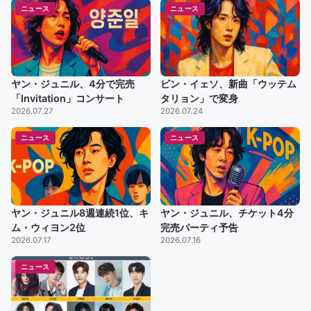
ニュース
ニュース
ヤン・ジュニル、4分で完売
ビン・イェソ、新曲「ウッテム
「Invitation」コンサート
タリョン」で変身
2026.07.27
2026.07.24
ニュース
ニュース
ヤン・ジュニル8週連続1位、キ
ヤン・ジュニル、チケット4分
ム・ウィヨン2位
完売パーティ予告
2026.07.17
2026.07.16
ニュース