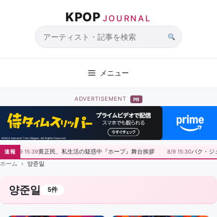
コ
KPOP
ン
JOURNAL
テ
ン
サ
ツ
イ
へ
ト
メニュー
ス
内
キ
検
ADVERTISEMENT
PR
ッ
索
プ
黄正民、私生活の疑惑中『ホープ』舞台挨拶
パク・ジェ
速報
8/9 15:39
8/9 15:30
ホーム
양준일
양준일
5件