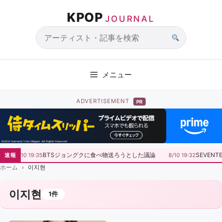
コ
KPOP
ン
JOURNAL
テ
ン
サ
ツ
イ
へ
ト
メニュー
ス
内
キ
検
ADVERTISEMENT
PR
ッ
索
プ
BTSジョングクに食べ物送ろうとした議論
SEVEN
速報
8/10 19:35
8/10 19:32
ホーム
이지현
이지현
1件