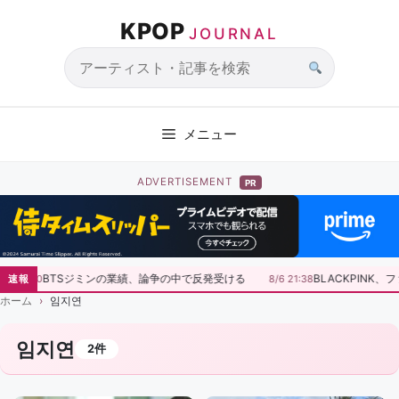
コ
KPOP
ン
JOURNAL
テ
ン
サ
ツ
イ
へ
ト
メニュー
ス
内
キ
検
ADVERTISEMENT
PR
ッ
索
プ
BTSジミンの業績、論争の中で反発受ける
BLACKPINK
8/7 07:30
速報
8/6 21:38
ホーム
임지연
임지연
2件