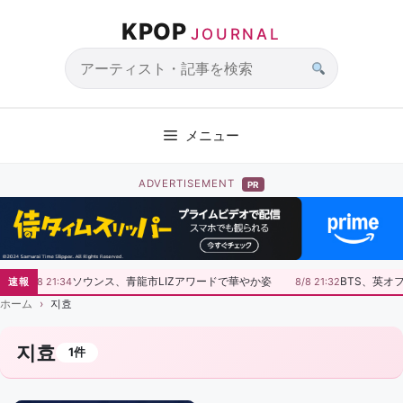
コ
KPOP
ン
JOURNAL
テ
ン
サ
ツ
イ
へ
ト
メニュー
ス
内
キ
検
ADVERTISEMENT
PR
ッ
索
プ
ソウンス、青龍市LIZアワードで華やか姿
BTS、英オ
速報
8/8 21:34
8/8 21:32
ホーム
지효
지효
1件