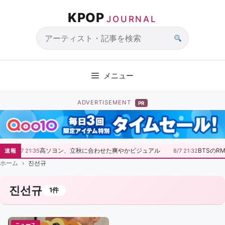
コ
KPOP
ン
JOURNAL
テ
ン
サ
ツ
イ
へ
ト
メニュー
ス
内
キ
検
ADVERTISEMENT
PR
ッ
索
プ
高ソヨン、立秋に合わせた爽やかビジュアル
BTSのR
速報
8/7 21:35
8/7 21:32
ホーム
진선규
진선규
1件
ニュース