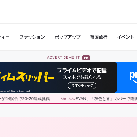
ティー
ファッション
ポップアップ
韓国旅行
イベント
ADVERTISEMENT
PR
44試合で20-20達成挑戦
EVAN、「灰色と青」カバーで繊細
8/9 13:37