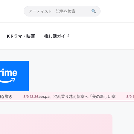
サ
イ
ト
Kドラマ・映画
推し活ガイド
内
検
索
な響き
aespa、混乱乗り越え新章へ「美の新しい章
8/9 13:36
8/9 1