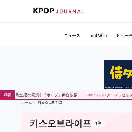
コ
KPOP
ン
JOURNAL
テ
ン
ツ
ニュース
Idol Wiki
ビュー
へ
ス
キ
ッ
プ
黄正民、私生活の疑惑中『ホープ』舞台挨拶
パク・ジェヒョンが
速報
8/9 15:30
ホーム
키스오브라이프
키스오브라이프
1件