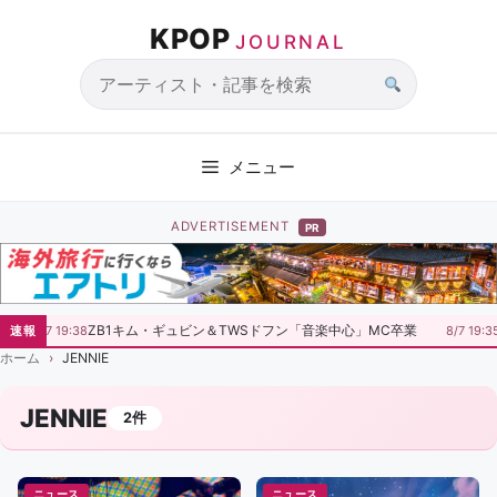
コ
KPOP
ン
JOURNAL
テ
ン
サ
ツ
イ
へ
ト
メニュー
ス
内
キ
検
ADVERTISEMENT
PR
ッ
索
プ
ZB1キム・ギュビン＆TWSドフン「音楽中心」MC卒業
速報
8/7 19:38
8/7 19:3
ホーム
JENNIE
JENNIE
2件
ニュース
ニュース