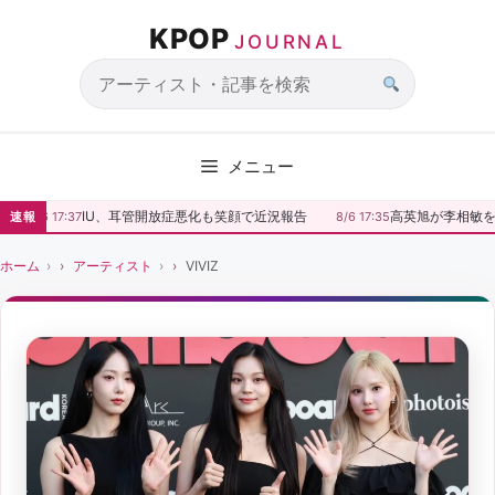
コ
KPOP
ン
JOURNAL
テ
ン
サ
ツ
イ
へ
ト
メニュー
ス
内
キ
検
IU、耳管開放症悪化も笑顔で近況報告
高英旭が李相敏を
速報
8/6 17:37
8/6 17:35
ッ
索
プ
ホーム
アーティスト
VIVIZ