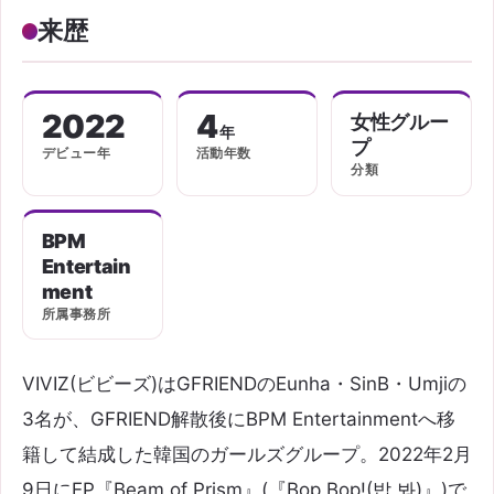
来歴
2022
4
女性グルー
年
プ
デビュー年
活動年数
分類
BPM
Entertain
ment
所属事務所
VIVIZ(ビビーズ)はGFRIENDのEunha・SinB・Umjiの
3名が、GFRIEND解散後にBPM Entertainmentへ移
籍して結成した韓国のガールズグループ。2022年2月
9日にEP『Beam of Prism』(『Bop Bop!(밥 봐)』)で