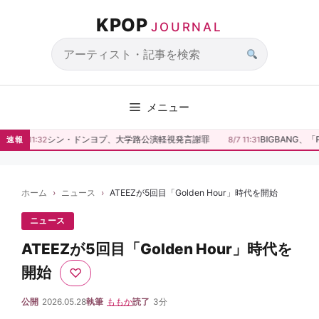
コ
KPOP
ン
JOURNAL
テ
ン
サ
ツ
イ
へ
ト
メニュー
ス
内
キ
検
シン・ドンヨプ、大学路公演軽視発言謝罪
BIGBANG、「P
速報
8/7 11:32
8/7 11:31
ッ
索
プ
ホーム
ニュース
ATEEZが5回目「Golden Hour」時代を開始
ニュース
ATEEZが5回目「Golden Hour」時代を
開始
♡
公開
2026.05.28
執筆
ももか
読了
3分