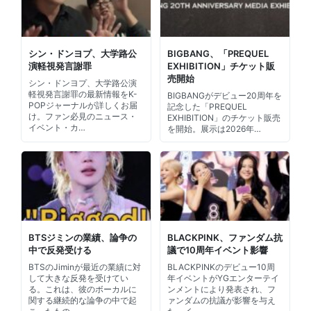
シン・ドンヨプ、大学路公
BIGBANG、「PREQUEL
演軽視発言謝罪
EXHIBITION」チケット販
売開始
シン・ドンヨプ、大学路公演
軽視発言謝罪の最新情報をK-
BIGBANGがデビュー20周年を
POPジャーナルが詳しくお届
記念した「PREQUEL
け。ファン必見のニュース・
EXHIBITION」のチケット販売
イベント・カ…
を開始。展示は2026年…
BTSジミンの業績、論争の
BLACKPINK、ファンダム抗
中で反発受ける
議で10周年イベント影響
BTSのJiminが最近の業績に対
BLACKPINKのデビュー10周
して大きな反発を受けてい
年イベントがYGエンターテイ
る。これは、彼のボーカルに
ンメントにより発表され、フ
関する継続的な論争の中で起
ァンダムの抗議が影響を与え