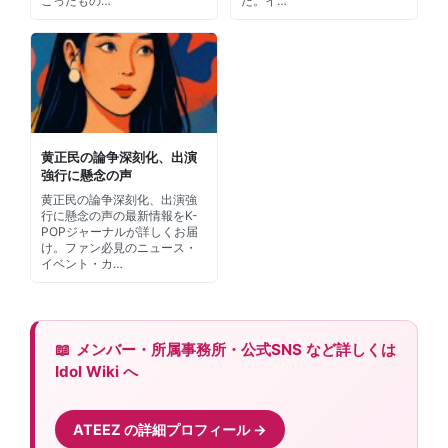
こったもの…
た。イ…
黄正民の論争深刻化、出演
強行に懸念の声
黄正民の論争深刻化、出演強
行に懸念の声の最新情報をK-
POPジャーナルが詳しくお届
け。ファン必見のニュース・
イベント・カ…
メンバー・所属事務所・公式SNS など詳しくは
Idol Wiki へ
ATEEZ の詳細プロフィール