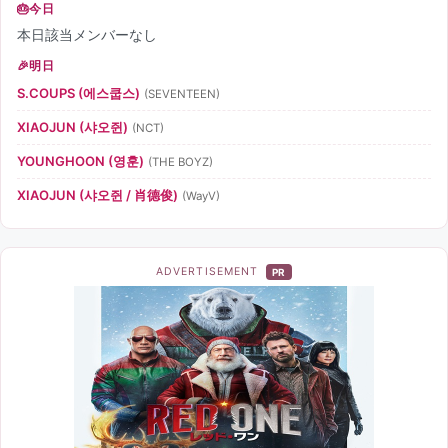
今日
本日該当メンバーなし
明日
S.COUPS (에스쿱스)
(SEVENTEEN)
XIAOJUN (샤오쥔)
(NCT)
YOUNGHOON (영훈)
(THE BOYZ)
XIAOJUN (샤오쥔 / 肖德俊)
(WayV)
ADVERTISEMENT
PR