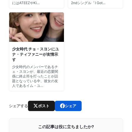
にはATEEZやKi…
2ndシングル「I Got…
少女時代 チョ・スヨンにユ
ナ・ティファニーが友情示
す
少女時代のメンバーであるチ
ェ・スヨンが、最近の恋愛関
係に終止符を打ったことが話
題となっている中、彼女の友
人であるイム・ユ…
ポスト
シェア
シェアする
この記事は役に立ちましたか?