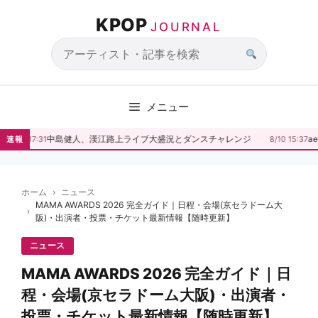
コ
KPOP
ン
JOURNAL
テ
ン
サ
ツ
イ
へ
ト
メニュー
ス
内
キ
検
中島健人、漢江路上ライブ大盛況とダンスチャレンジ
ae
8/10 17:31
速報
8/10 15:37
ッ
索
プ
ホーム
ニュース
MAMA AWARDS 2026 完全ガイド｜日程・会場(京セラドーム大
阪)・出演者・投票・チケット最新情報【随時更新】
ニュース
MAMA AWARDS 2026 完全ガイド｜日
程・会場(京セラドーム大阪)・出演者・
投票・チケット最新情報【随時更新】