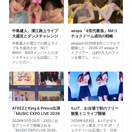
中島健人、漢江路上ライブ
aespa「4世代最強」SMコ
大盛況とダンスチャレンジ
チョクドーム成功の戦略
中島健人が漢江での路上ライ
aespaが2026年8月にソウルで
ブを大成功させ、NCT
開催した「2026-27 aespa ラ
WISH・RIIZEメンバーとのダ
イブツアー」は約1万人のファ
ンスチャレンジも話題に。フ
ンを魅了し、メン…
ァンとの一…
ATEEZとKing & Prince出演
ILLIT、お台場で初のフリー
「MUSIC EXPO LIVE 2026
観覧ミニライブ開催
2026年10月24日・25日に台
2026年8月8日、ILLITがダイ
北アリーナで開催される
バーシティ東京 プラザ 2F・フ
「MUSIC EXPO LIVE 2026」
ェスティバル広場にて、日本