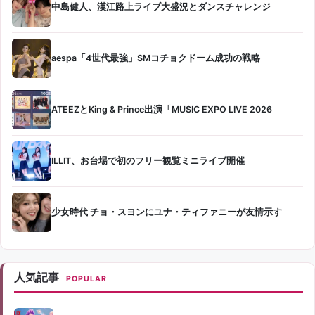
中島健人、漢江路上ライブ大盛況とダンスチャレンジ
aespa「4世代最強」SMコチョクドーム成功の戦略
ATEEZとKing & Prince出演「MUSIC EXPO LIVE 2026
ILLIT、お台場で初のフリー観覧ミニライブ開催
少女時代 チョ・スヨンにユナ・ティファニーが友情示す
人気記事
POPULAR