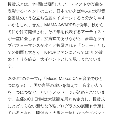
授賞式とは、1年間に活躍したアーティストや楽曲を
表彰するイベントのこと。日本でいえば年末の大型音
楽番組のような立ち位置をイメージすると分かりやす
いかもしれません。MAMA AWARDSは例年、秋から
冬にかけて開催され、その年を代表するアーティスト
が一堂に会します。授賞式でありながら、豪華なライ
ブパフォーマンスが次々と披露される「ショー」とし
ての側面も大きく、K-POPファンにとっては1年の締
めくくりを飾る一大イベントとして親しまれていま
す。
2026年のテーマは「Music Makes ONE(音楽でひと
つになる)」。国や言語の違いを越えて、音楽が人々
を一つにつなぐ、というメッセージが込められていま
す。主催のCJ ENMは大阪観光局とも協力し、授賞式
にとどまらない新たな体験プログラムの展開も予定し
ているとされ、開催地・大阪と一体になったイベント