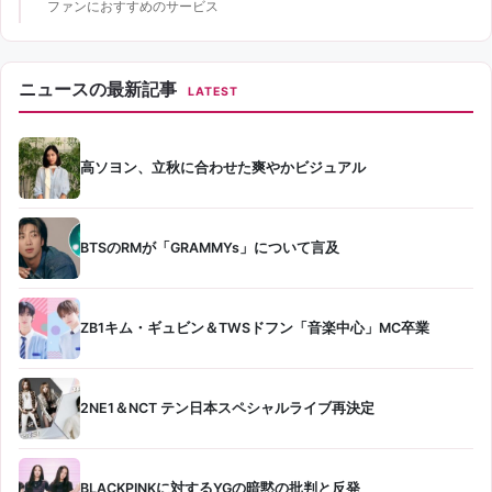
ファンにおすすめのサービス
ニュースの最新記事
LATEST
高ソヨン、立秋に合わせた爽やかビジュアル
BTSのRMが「GRAMMYs」について言及
ZB1キム・ギュビン＆TWSドフン「音楽中心」MC卒業
2NE1＆NCT テン日本スペシャルライブ再決定
BLACKPINKに対するYGの暗黙の批判と反発