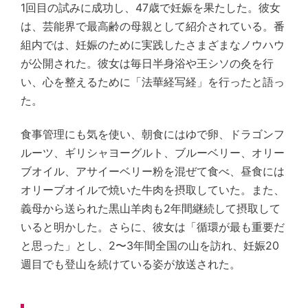
1回目の試みに成功し、47歳で妊娠を果たした。彼女
は、芸能界で最高齢の母親として紹介されている。番
組内では、妊娠のために実践したさまざまなノウハウ
が公開された。彼女は毎日半身浴や王シソの灸を行
い、心を整えるために「法華経写経」を行ったと語っ
た。
食事管理にも気を使い、朝食にはゆで卵、ドラゴンフ
ルーツ、ギリシャヨーグルト、ブルーベリー、オリー
ブオイル、アサイーベリー粉を混ぜて食べ、昼食には
オリーブオイルで焼いた牛肉を摂取していた。また、
義母から送られた黒山羊肉も2年間継続して摂取して
いると明かした。さらに、彼女は「循環が最も重要だ
と思った」とし、2〜3年間全国の山を訪れ、妊娠20
週目でも登山を続けている姿が放送された。