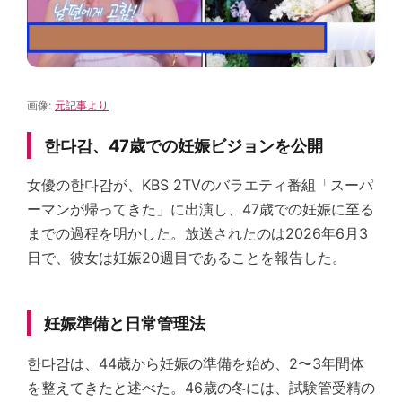
画像:
元記事より
한다감、47歳での妊娠ビジョンを公開
女優の한다감が、KBS 2TVのバラエティ番組「スーパ
ーマンが帰ってきた」に出演し、47歳での妊娠に至る
までの過程を明かした。放送されたのは2026年6月3
日で、彼女は妊娠20週目であることを報告した。
妊娠準備と日常管理法
한다감は、44歳から妊娠の準備を始め、2〜3年間体
を整えてきたと述べた。46歳の冬には、試験管受精の