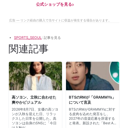
公式ショップを見る
広告 — リンク経由の購入で当サイトに収益が発生する場合があります。
SPORTS_SEOUL
: 記事を見る
関連記事
高ソヨン、立秋に合わせた
BTSのRMが「GRAMMYs」
爽やかビジュアル
について言及
2026年8月7日、女優の高ソヨ
BTSのRMがGRAMMYsに対す
ンが入秋を迎えた日、リラッ
る皮肉を込めた発言をし、
クスした日常を公開した。高
2027年の音楽応募を辞退する
ソヨンは自身のSNSに「今日
と発表。新設された「Best A…
は入秋だ…