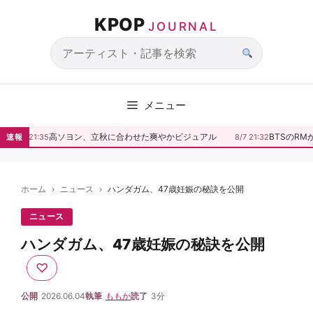
コ
KPOP
ン
JOURNAL
テ
ン
サ
ツ
イ
へ
ト
メニュー
ス
内
キ
検
高ソヨン、立秋に合わせた爽やかビジュアル
BTSのRM
速報
8/7 21:35
8/7 21:32
ッ
索
プ
ホーム
ニュース
ハンダガム、47歳妊娠の秘訣を公開
ニュース
ハンダガム、47歳妊娠の秘訣を公開
♡
公開
2026.06.04
執筆
ももか
読了
3分