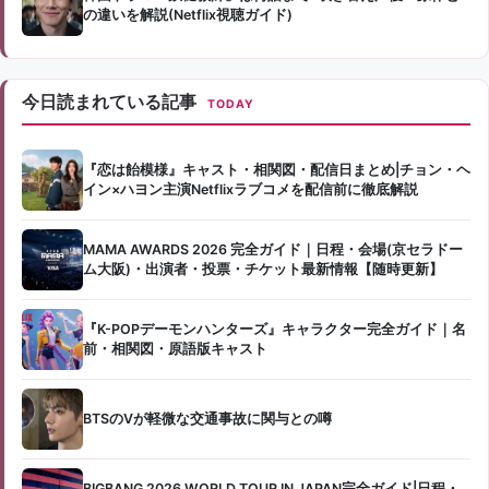
の違いを解説(Netflix視聴ガイド)
今日読まれている記事
TODAY
『恋は飴模様』キャスト・相関図・配信日まとめ|チョン・ヘ
イン×ハヨン主演Netflixラブコメを配信前に徹底解説
MAMA AWARDS 2026 完全ガイド｜日程・会場(京セラドー
ム大阪)・出演者・投票・チケット最新情報【随時更新】
『K-POPデーモンハンターズ』キャラクター完全ガイド｜名
前・相関図・原語版キャスト
BTSのVが軽微な交通事故に関与との噂
BIGBANG 2026 WORLD TOUR IN JAPAN完全ガイド|日程・