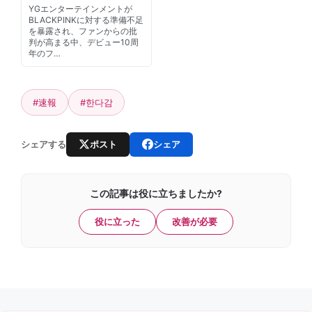
YGエンターテインメントが
BLACKPINKに対する準備不足
を暴露され、ファンからの批
判が高まる中、デビュー10周
年のフ…
#速報
#한다감
ポスト
シェア
シェアする
この記事は役に立ちましたか?
役に立った
改善が必要