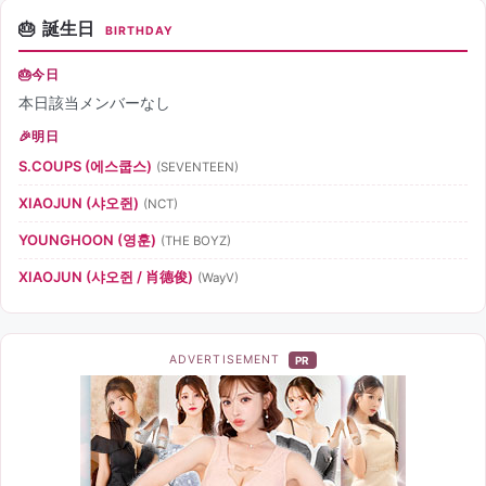
誕生日
BIRTHDAY
今日
本日該当メンバーなし
明日
S.COUPS (에스쿱스)
(SEVENTEEN)
XIAOJUN (샤오쥔)
(NCT)
YOUNGHOON (영훈)
(THE BOYZ)
XIAOJUN (샤오쥔 / 肖德俊)
(WayV)
ADVERTISEMENT
PR