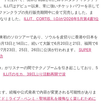
ILLITはデビュー以来、常に強いチケットパワーを示して
ファンクラブの先行販売期間中に全て完売しました。ま
となりました。
ILLIT、CORTIS、I.O.Iが2026年5月第4週1位
ビュー以来初のソロツアーであり、ソウルを皮切りに香港や日本を
13日と14日に、続いて大阪で6月20日と21日、福岡で6
で7月23日、25日、26日に公演が行われます。
SUPER
功
s Me」がリスナーの間でテクノブームを引き起こしており、5
。
ILLITのモカ、39日ぶり活動再開で涙
ます。続報や公式発表で内容が変更される可能性がありま
備ガイド｜ライブ・ペンミ・聖地巡礼を後悔なく楽しむために