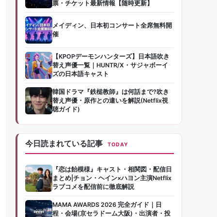
票・チケット最新情報【随時更新】
メイディン、日本初コンサート全席無料開
催
【KPOPデーモンハンターズ】日本語吹き
替え声優一覧｜HUNTR/X・サジャボーイ
ズの日本語キャスト
韓国ドラマ『鉄槌教師』は何話まで?吹き
替え声優・原作との違いを解説(Netflix視
聴ガイド)
今日読まれている記事
TODAY
『恋は飴模様』キャスト・相関図・配信日
まとめ|チョン・ヘイン×ハヨン主演Netflix
ラブコメを配信前に徹底解説
MAMA AWARDS 2026 完全ガイド｜日
程・会場(京セラドーム大阪)・出演者・投