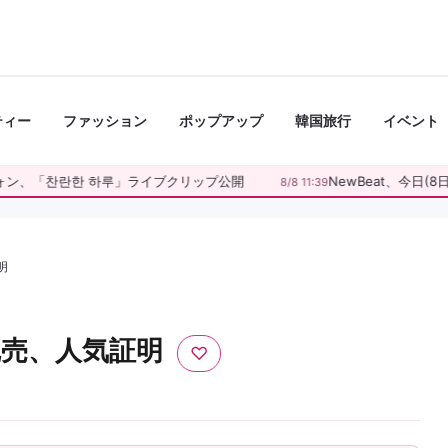
ティー
ファッション
ポップアップ
韓国旅行
イベント
、「찬란한 하루」ライブクリップ公開
NewBeat、今日(8日)「K
8/8 11:39
明
演完売、人気証明
♡