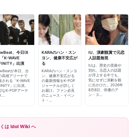
ewBeat、今日(8
KARAのハン・スン
IU、演劇観賞で元恋
)「K-WAVE
ヨン、健康不安広が
人話題無視
FINITY」出演
る
IUは、歴史の歪曲や
別れ、元恋人の話題
ewBeatが本日、台
KARAのハン・スンヨ
が浮上する中でも、
の高雄アリーナで
ン、健康不安広がる
気にせずに演劇を観
催される「K-WAVE
の最新情報をK-POP
に出かけた。2026年
FINITY」に出演。
ジャーナルが詳しく
8月8日、俳優のア
彩なK-POPアーテ
お届け。ファン必見
ン・ス…
ス…
のニュース・イベン
ト・…
Idol Wiki へ