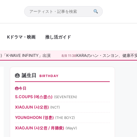
サ
イ
ト
Kドラマ・映画
推し活ガイド
内
検
索
-WAVE INFINITY」出演
KARAのハン・スンヨン、健康不安広
8/8 11:38
誕生日
BIRTHDAY
今日
S.COUPS (에스쿱스)
(SEVENTEEN)
XIAOJUN (샤오쥔)
(NCT)
YOUNGHOON (영훈)
(THE BOYZ)
XIAOJUN (샤오쥔 / 肖德俊)
(WayV)