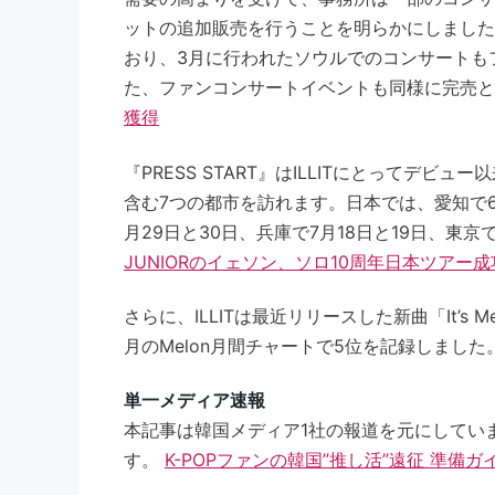
ットの追加販売を行うことを明らかにしました。
おり、3月に行われたソウルでのコンサートも
た、ファンコンサートイベントも同様に完売
獲得
『PRESS START』はILLITにとってデ
含む7つの都市を訪れます。日本では、愛知で6月
月29日と30日、兵庫で7月18日と19日、東京
JUNIORのイェソン、ソロ10周年日本ツアー成
さらに、ILLITは最近リリースした新曲「It’
月のMelon月間チャートで5位を記録しました
単一メディア速報
本記事は韓国メディア1社の報道を元にしてい
す。
K-POPファンの韓国”推し活”遠征 準