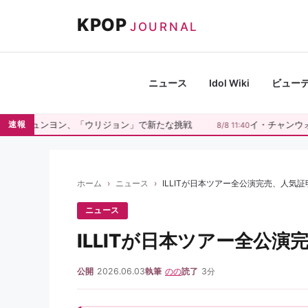
コ
KPOP
ン
JOURNAL
テ
ン
ツ
ニュース
Idol Wiki
ビュー
へ
ス
・ジュンヨン、「ウリジョン」で新たな挑戦
イ・チャンウォン
速報
8/8 11:40
キ
ッ
プ
ホーム
ニュース
ILLITが日本ツアー全公演完売、人気証
ニュース
ILLITが日本ツアー全公
公開
2026.06.03
執筆
のの
読了
3分