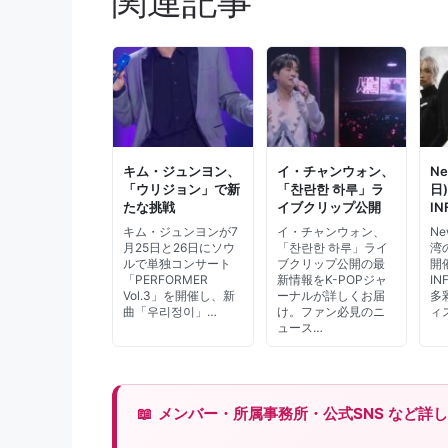
関連記事
キム・ジュンヨン、
イ・チャンウォン、
N
「ウリジョン」で新
「찬란한 하루」ラ
日
たな挑戦
イブクリップ公開
IN
キム・ジュンヨンが7
イ・チャンウォン、
N
月25日と26日にソウ
「찬란한 하루」ライ
湾
ルで単独コンサート
ブクリップ公開の最
開
「PERFORMER
新情報をK-POPジャ
IN
Vol.3」を開催し、新
ーナルが詳しくお届
多
曲「우리정이」…
け。ファン必見のニ
ィ
ュース…
メンバー・所属事務所・公式SNS など詳しくは 