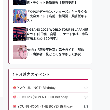
票・チケット最新情報【随時更新】
『K-POPデーモンハンターズ』キャラクタ
ー完全ガイド｜名前・相関図・原語版キャ
スト
BIGBANG 2026 WORLD TOUR IN JAPAN完
全ガイド|日程・会場・チケット価格・申込
方法まとめ【20周年】
Netflix『恋愛実験室』完全ガイド｜配信
日・出演者・見どころをやさしく解説
1ヶ月以内のイベント
XIAOJUN (NCT) Birthday
8/8
S.COUPS (SEVENTEEN) Birthday
8/8
YOUNGHOON (THE BOYZ) Birthday
8/8