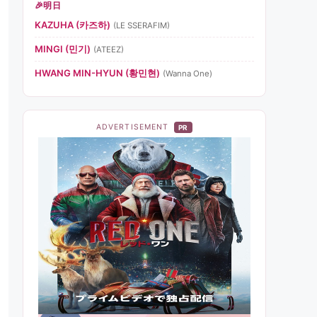
明日
KAZUHA (카즈하)
(LE SSERAFIM)
MINGI (민기)
(ATEEZ)
HWANG MIN-HYUN (황민현)
(Wanna One)
ADVERTISEMENT
PR