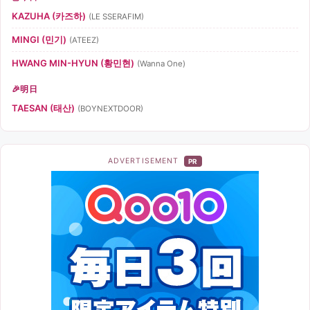
KAZUHA (카즈하)
(LE SSERAFIM)
MINGI (민기)
(ATEEZ)
HWANG MIN-HYUN (황민현)
(Wanna One)
明日
TAESAN (태산)
(BOYNEXTDOOR)
ADVERTISEMENT
PR