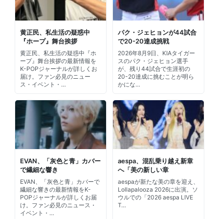
黄正民、私生活の疑惑中
パク・ジェヒョンが44試合
『ホープ』舞台挨拶
で20-20達成挑戦
黄正民、私生活の疑惑中『ホ
2026年8月9日、KIAタイガー
ープ』舞台挨拶の最新情報を
スのパク・ジェヒョン選手
K-POPジャーナルが詳しくお
が、残り44試合で生涯初の
届け。ファン必見のニュー
20-20達成に挑むことが明ら
ス・イベント・…
かにな…
EVAN、「灰色と青」カバー
aespa、混乱乗り越え新章
で繊細な響き
へ「美の新しい章
EVAN、「灰色と青」カバーで
aespaが新たな美の章を迎え、
繊細な響きの最新情報をK-
Lollapalooza 2026に出演。ソ
POPジャーナルが詳しくお届
ウルでの「2026 aespa LIVE
け。ファン必見のニュース・
T…
イベント・…