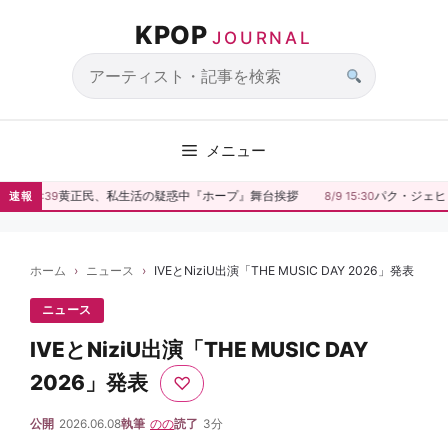
コ
KPOP
ン
JOURNAL
テ
ン
サ
ツ
イ
へ
ト
メニュー
ス
内
キ
検
黄正民、私生活の疑惑中『ホープ』舞台挨拶
パク・ジェヒョ
8/9 15:39
速報
8/9 15:30
ッ
索
プ
ホーム
ニュース
IVEとNiziU出演「THE MUSIC DAY 2026」発表
ニュース
IVEとNiziU出演「THE MUSIC DAY
2026」発表
♡
公開
2026.06.08
執筆
のの
読了
3分