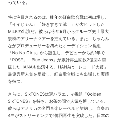
っている。
特に注目されるのは、昨年の紅白歌合戦に初出場し、
「イイじゃん」「好きすぎて滅！」が大ヒットした
M!LKの出演だ。彼らは今年9月からグループ史上最大
規模のアリーナツアーを控えている。また、ちゃんみ
ながプロデューサーを務めたオーディション番組
「No No Girls」から誕生し、デビューから約1年で
「ROSE」「Blue Jeans」が累計再生回数2億回を突
破したHANAも出演する。HANAは「レコード大賞」
最優秀新人賞を受賞し、紅白歌合戦にも出場した実績
を持つ。
さらに、SixTONESは冠バラエティ番組「Golden
SixTONES」を持ち、お茶の間で人気を博している。
彼らはアメリカの名門音楽レーベルと契約し、自身の
4曲がストリーミングで1億回再生を突破した。日本の