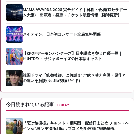
MAMA AWARDS 2026 完全ガイド｜日程・会場(京セラドー
ム大阪)・出演者・投票・チケット最新情報【随時更新】
メイディン、日本初コンサート全席無料開催
【KPOPデーモンハンターズ】日本語吹き替え声優一覧｜
HUNTR/X・サジャボーイズの日本語キャスト
韓国ドラマ『鉄槌教師』は何話まで?吹き替え声優・原作と
の違いを解説(Netflix視聴ガイド)
今日読まれている記事
TODAY
『恋は飴模様』キャスト・相関図・配信日まとめ|チョン・ヘ
イン×ハヨン主演Netflixラブコメを配信前に徹底解説