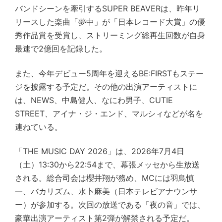
バンドシーンを牽引するSUPER BEAVERは、昨年リ
リースした楽曲「夢中」が「日本レコード大賞」の優
秀作品賞を受賞し、ストリーミング総再生回数が自身
最速で2億回を記録した。
また、今年デビュー5周年を迎えるBE:FIRSTもステー
ジを披露する予定だ。その他の出演アーティストに
は、NEWS、中島健人、なにわ男子、CUTIE
STREET、アイナ・ジ・エンド、マルシィなどが名を
連ねている。
「THE MUSIC DAY 2026」は、2026年7月4日
（土）13:30から22:54まで、幕張メッセから生放送
される。総合司会は櫻井翔が務め、MCには羽鳥慎
一、バカリズム、水卜麻美（日本テレビアナウンサ
ー）が参加する。次回の放送である「夜の音」では、
豪華出演アーティスト第2弾が解禁される予定だ。