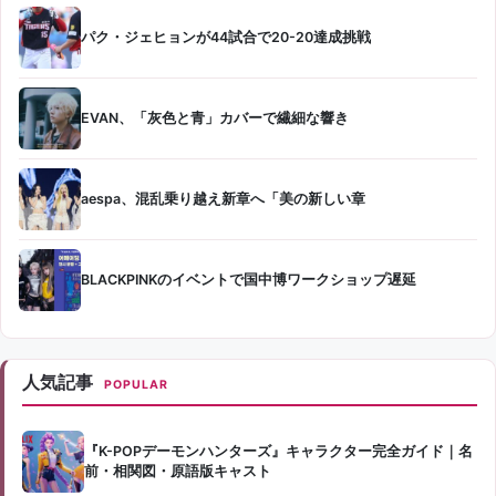
パク・ジェヒョンが44試合で20-20達成挑戦
EVAN、「灰色と青」カバーで繊細な響き
aespa、混乱乗り越え新章へ「美の新しい章
BLACKPINKのイベントで国中博ワークショップ遅延
人気記事
POPULAR
『K-POPデーモンハンターズ』キャラクター完全ガイド｜名
前・相関図・原語版キャスト