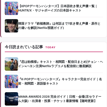
【KPOPデーモンハンターズ】日本語吹き替え声優一覧｜
HUNTR/X・サジャボーイズの日本語キャスト
韓国ドラマ『鉄槌教師』は何話まで?吹き替え声優・原作と
の違いを解説(Netflix視聴ガイド)
今日読まれている記事
TODAY
『恋は飴模様』キャスト・相関図・配信日まとめ|チョン・ヘ
イン×ハヨン主演Netflixラブコメを配信前に徹底解説
『K-POPデーモンハンターズ』キャラクター完全ガイド｜名
前・相関図・原語版キャスト
MAMA AWARDS 2026 完全ガイド｜日程・会場(京セラドー
ム大阪)・出演者・投票・チケット最新情報【随時更新】