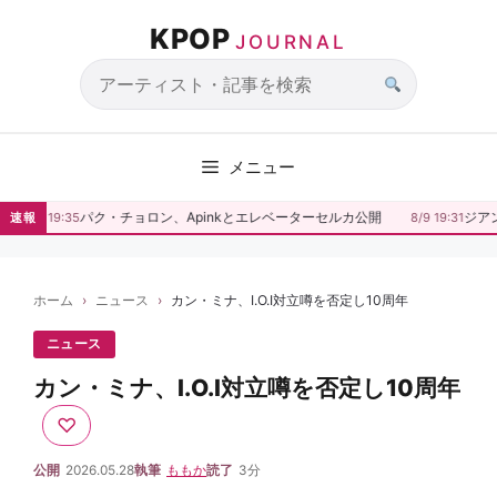
コ
KPOP
ン
JOURNAL
テ
ン
サ
ツ
イ
へ
ト
メニュー
ス
内
キ
検
パク・チョロン、Apinkとエレベーターセルカ公開
ジア
速報
8/9 19:35
8/9 19:31
ッ
索
プ
ホーム
ニュース
カン・ミナ、I.O.I対立噂を否定し10周年
ニュース
カン・ミナ、I.O.I対立噂を否定し10周年
♡
公開
2026.05.28
執筆
ももか
読了
3分