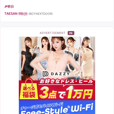
明日
TAESAN (태산)
(BOYNEXTDOOR)
ADVERTISEMENT
PR