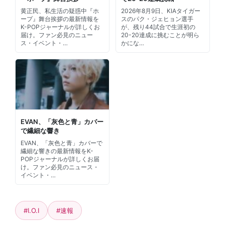
黄正民、私生活の疑惑中『ホ
2026年8月9日、KIAタイガー
ープ』舞台挨拶の最新情報を
スのパク・ジェヒョン選手
K-POPジャーナルが詳しくお
が、残り44試合で生涯初の
届け。ファン必見のニュー
20-20達成に挑むことが明ら
ス・イベント・…
かにな…
EVAN、「灰色と青」カバー
で繊細な響き
EVAN、「灰色と青」カバーで
繊細な響きの最新情報をK-
POPジャーナルが詳しくお届
け。ファン必見のニュース・
イベント・…
#I.O.I
#速報