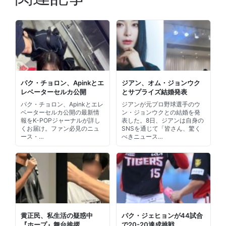
パク・チョロン、Apinkとエ
ジアン、オム・ジョンウク
レベーターセルカ公開
とサプライズ結婚発表
パク・チョロン、Apinkとエレ
ジアンが元プロ野球選手のウ
ベーターセルカ公開の最新情
ン・ジョンウクとの結婚を発
報をK-POPジャーナルが詳し
表した。8日、ジアンは自身の
くお届け。ファン必見のニュ
SNSを通じて「皆さん、驚く
ース・…
べきニュース…
黄正民、私生活の疑惑中
パク・ジェヒョンが44試合
『ホープ』舞台挨拶
で20-20達成挑戦