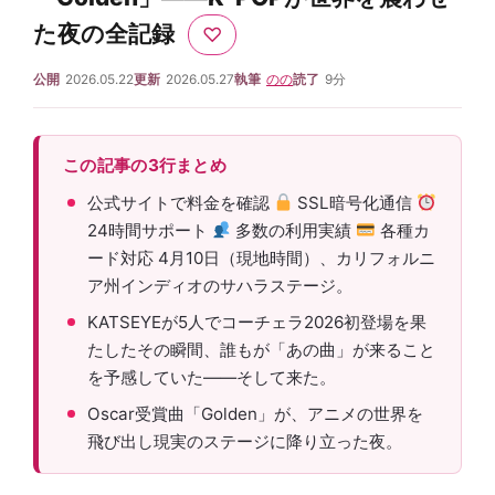
た夜の全記録
♡
公開
2026.05.22
更新
2026.05.27
執筆
のの
読了
9分
この記事の3行まとめ
公式サイトで料金を確認
SSL暗号化通信
24時間サポート
多数の利用実績
各種カ
ード対応 4月10日（現地時間）、カリフォルニ
ア州インディオのサハラステージ。
KATSEYEが5人でコーチェラ2026初登場を果
たしたその瞬間、誰もが「あの曲」が来ること
を予感していた——そして来た。
Oscar受賞曲「Golden」が、アニメの世界を
飛び出し現実のステージに降り立った夜。