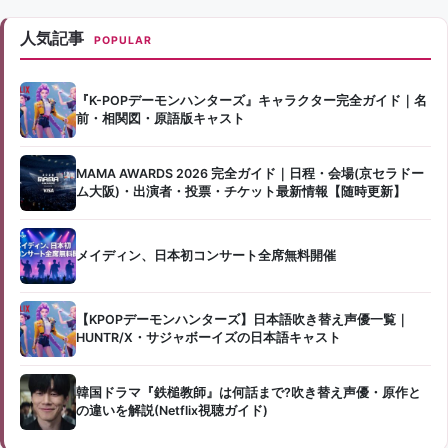
人気記事
POPULAR
『K-POPデーモンハンターズ』キャラクター完全ガイド｜名
前・相関図・原語版キャスト
MAMA AWARDS 2026 完全ガイド｜日程・会場(京セラドー
ム大阪)・出演者・投票・チケット最新情報【随時更新】
メイディン、日本初コンサート全席無料開催
【KPOPデーモンハンターズ】日本語吹き替え声優一覧｜
HUNTR/X・サジャボーイズの日本語キャスト
韓国ドラマ『鉄槌教師』は何話まで?吹き替え声優・原作と
の違いを解説(Netflix視聴ガイド)