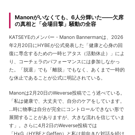
Manonがいなくても、6人分輝いた——欠席
の真相と「会場目撃」騒動の全容
KATSEYEのメンバー・Manon Bannermanは、2026
年2月20日にHYBEが公式発表した「健康と心身の回
復に専念するための一時ヒアタス（活動休止）」によ
り、コーチェラのパフォーマンスには参加しなかっ
た。「脱退」でも「離脱」でもなく、あくまで一時的
な休止であることが公式に明記されている。
Manonは2月20日のWeverse投稿でこう述べている。
「私は健康で、大丈夫で、自分のケアをしています。
…時に物事は自分が完全にコントロールできない形で
展開することがありますが、大きな流れを信じていま
す」。さらに4月2日のWeverse投稿では
「HxG（HYBEとGeffen）と私は前向きな対話を続け