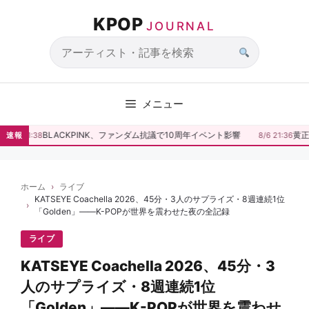
コ
KPOP
ン
JOURNAL
テ
ン
サ
ツ
イ
へ
ト
メニュー
ス
内
キ
検
BLACKPINK、ファンダム抗議で10周年イベント影響
黄正
8/6 21:38
速報
8/6 21:36
ッ
索
プ
ホーム
ライブ
KATSEYE Coachella 2026、45分・3人のサプライズ・8週連続1位
「Golden」——K-POPが世界を震わせた夜の全記録
ライブ
KATSEYE Coachella 2026、45分・3
人のサプライズ・8週連続1位
「Golden」——K-POPが世界を震わせ