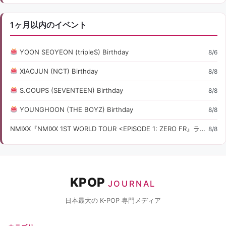
1ヶ月以内のイベント
YOON SEOYEON (tripleS) Birthday
8/6
XIAOJUN (NCT) Birthday
8/8
S.COUPS (SEVENTEEN) Birthday
8/8
YOUNGHOON (THE BOYZ) Birthday
8/8
NMIXX『NMIXX 1ST WORLD TOUR <EPISODE 1: ZERO FR』ライブ・コンサート情報
8/8
KPOP
JOURNAL
日本最大の K-POP 専門メディア