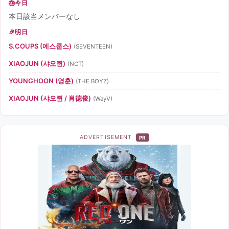
今日
本日該当メンバーなし
明日
S.COUPS (에스쿱스)
(SEVENTEEN)
XIAOJUN (샤오쥔)
(NCT)
YOUNGHOON (영훈)
(THE BOYZ)
XIAOJUN (샤오쥔 / 肖德俊)
(WayV)
ADVERTISEMENT
PR