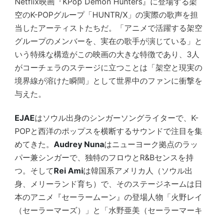
Netflix映画『KPop Demon Hunters』に登場する架
空のK-POPグループ「HUNTR/X」の実際の歌声を担
当したアーティストたちだ。「アニメで活躍する架空
グループのメンバーを、実在の歌手が演じている」と
いう特殊な構造がこの映画の大きな特徴であり、3人
がコーチェラのステージに立つことは「架空と現実の
境界線が溶けた瞬間」として世界中のファンに衝撃を
与えた。
EJAE
はソウル出身のシンガーソングライターで、K-
POPと西洋のポップスを横断するサウンドで注目を集
めてきた。
Audrey Nuna
はニューヨーク拠点のラッ
パー兼シンガーで、独特のフロウとR&Bセンスを持
つ。そして
Rei Ami
は韓国系アメリカ人（ソウル出
身、メリーランド育ち）で、そのステージネームは日
本のアニメ『セーラームーン』の登場人物「火野レイ
（セーラーマーズ）」と「水野亜美（セーラーマーキ