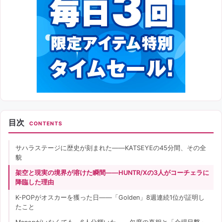
目次
CONTENTS
サハラステージに歴史が刻まれた——KATSEYEの45分間、その全
貌
架空と現実の境界が溶けた瞬間——HUNTR/Xの3人がコーチェラに
降臨した理由
K-POPがオスカーを獲った日——「Golden」8週連続1位が証明し
たこと