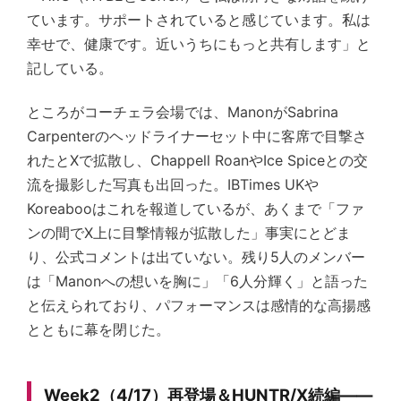
ています。サポートされていると感じています。私は
幸せで、健康です。近いうちにもっと共有します」と
記している。
ところがコーチェラ会場では、ManonがSabrina
Carpenterのヘッドライナーセット中に客席で目撃さ
れたとXで拡散し、Chappell RoanやIce Spiceとの交
流を撮影した写真も出回った。IBTimes UKや
Koreabooはこれを報道しているが、あくまで「ファ
ンの間でX上に目撃情報が拡散した」事実にとどま
り、公式コメントは出ていない。残り5人のメンバー
は「Manonへの想いを胸に」「6人分輝く」と語った
と伝えられており、パフォーマンスは感情的な高揚感
とともに幕を閉じた。
Week2（4/17）再登場＆HUNTR/X続編——