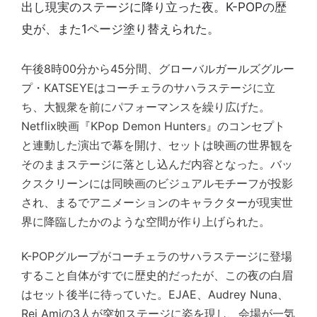
出し現実のステージに降り立った夜。K-POPの歴
史が、また1ページ塗り替えられた。
午後8時00分から45分間、グローバルガールズグルー
プ・KATSEYEはコーチェラのサハラステージに立
ち、大観衆を前にパフォーマンスを繰り広げた。
Netflix映画『KPop Demon Hunters』のコンセプト
と連動した演出で幕を開け、セットは映画の世界観を
そのままステージに落とし込んだ内容となった。バッ
クスクリーンには同映画のビジュアルモチーフが投影
され、まるでアニメーションのキャラクターが現実世
界に降臨したかのような空間が作り上げられた。
K-POPグループがコーチェラのサハラステージに登場
すること自体がすでに歴史的だったが、この夜の白眉
はセット後半に待っていた。EJAE、Audrey Nuna、
Rei Amiの3人が突如ステージに姿を現し、会場が一気