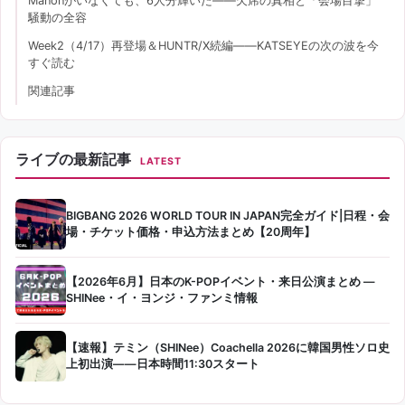
Manonがいなくても、6人分輝いた——欠席の真相と「会場目撃」
騒動の全容
Week2（4/17）再登場＆HUNTR/X続編——KATSEYEの次の波を今
すぐ読む
関連記事
ライブの最新記事
LATEST
BIGBANG 2026 WORLD TOUR IN JAPAN完全ガイド|日程・会
場・チケット価格・申込方法まとめ【20周年】
【2026年6月】日本のK-POPイベント・来日公演まとめ —
SHINee・イ・ヨンジ・ファンミ情報
【速報】テミン（SHINee）Coachella 2026に韓国男性ソロ史
上初出演——日本時間11:30スタート