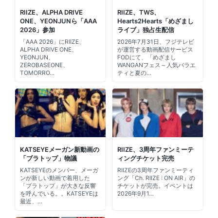
RIIZE、ALPHA DRIVE
RIIZE、TWS、
ONE、YEONJUNら「AAA
Hearts2Hearts「めざまし
2026」参加
ライブ」独占生配信
「AAA 2026」にRIIZE、
2026年7月31日、フジテレビ
ALPHA DRIVE ONE、
が運営する動画配信サービス
YEONJUN、
FODにて、「めざまし
ZEROBASEONE、
WANGANフェス～人気バラエ
TOMORRO…
ティと夏の…
KATSEYEメーガン新動画の
RIIZE、3周年ファンミーテ
「ブラトップ」物議
ィングチケット完売
KATSEYEのメンバー、メーガ
RIIZEの3周年ファンミーティ
ンが新しい動画で着用した
ング「Ch. RIIZE : ON AIR」の
「ブラトップ」が大きな反響
チケットが完売。イベントは
を呼んでいる。。KATSEYEは
2026年9月1…
最近、…