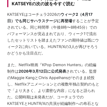
KATSEYEの次の波を今すぐ読む
KATSEYEはコーチェラ2026の
ウィーク2（4月17
日）でも同じサハラステージに再登場
することが予定
されている。同じ時間帯（午後8時〜8時45分）での
パフォーマンスが見込まれており、ウィーク1で流出
したセットリストを踏まえたファンの期待値は既にウ
ィーク2に向いている。HUNTR/Xの3人が再びそろう
かどうかも注目点だ。
また、Netflix映画『KPop Demon Hunters』の続編
制作は
2026年3月12日に公式発表
されている。監督
のMaggie KangとChris Appelhansがそのまま続投
し、Netflixアニメーションとの複数年独占契約のもと
で「より大きく、より濃密な内容」になると語られ
た。公開時期は未発表だが、コーチェラでの
KATSEYEとHUNTR/Xの共演が続編制作への布石とな