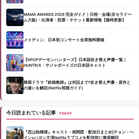
MAMA AWARDS 2026 完全ガイド｜日程・会場(京セラドー
ム大阪)・出演者・投票・チケット最新情報【随時更新】
メイディン、日本初コンサート全席無料開催
【KPOPデーモンハンターズ】日本語吹き替え声優一覧｜
HUNTR/X・サジャボーイズの日本語キャスト
韓国ドラマ『鉄槌教師』は何話まで?吹き替え声優・原作と
の違いを解説(Netflix視聴ガイド)
今日読まれている記事
TODAY
『恋は飴模様』キャスト・相関図・配信日まとめ|チョン・ヘ
イン×ハヨン主演Netflixラブコメを配信前に徹底解説