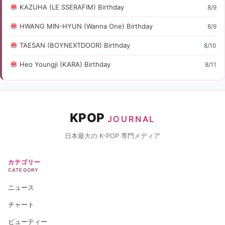
KAZUHA (LE SSERAFIM) Birthday
8/9
HWANG MIN-HYUN (Wanna One) Birthday
8/9
TAESAN (BOYNEXTDOOR) Birthday
8/10
Heo Youngji (KARA) Birthday
8/11
KPOP
JOURNAL
日本最大の K-POP 専門メディア
カテゴリー
CATEGORY
ニュース
チャート
ビューティー