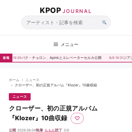
コ
KPOP
ン
JOURNAL
テ
ン
サ
ツ
イ
へ
ト
メニュー
ス
内
キ
検
パク・チョロン、Apinkとエレベーターセルカ公開
ジア
速報
8/9 19:35
8/9 19:31
ッ
索
プ
ホーム
ニュース
クローザー、初の正規アルバム『Klozer』10曲収録
ニュース
クローザー、初の正規アルバム
『Klozer』10曲収録
♡
公開
2026.06.04
執筆
ももか
読了
3分