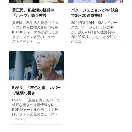
黄正民、私生活の疑惑中
パク・ジェヒョンが44試合
『ホープ』舞台挨拶
で20-20達成挑戦
黄正民、私生活の疑惑中『ホ
2026年8月9日、KIAタイガー
ープ』舞台挨拶の最新情報を
スのパク・ジェヒョン選手
K-POPジャーナルが詳しくお
が、残り44試合で生涯初の
届け。ファン必見のニュー
20-20達成に挑むことが明ら
ス・イベント・…
かにな…
EVAN、「灰色と青」カバー
で繊細な響き
EVAN、「灰色と青」カバーで
繊細な響きの最新情報をK-
POPジャーナルが詳しくお届
け。ファン必見のニュース・
イベント・…