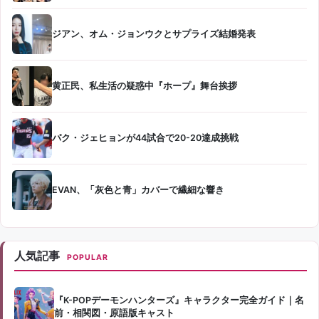
ジアン、オム・ジョンウクとサプライズ結婚発表
黄正民、私生活の疑惑中『ホープ』舞台挨拶
パク・ジェヒョンが44試合で20-20達成挑戦
EVAN、「灰色と青」カバーで繊細な響き
人気記事
POPULAR
『K-POPデーモンハンターズ』キャラクター完全ガイド｜名
前・相関図・原語版キャスト