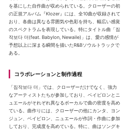
を基にした自作曲が収められている。クローザーの初
の正規アルバム『Klozer』には、全10曲が収録されて
おり、各曲は異なる雰囲気や色彩を持ち、幅広い感覚
のスペクトラムを表現している。特にタイトル曲「짐
작보다 더(feat. Babylon, Newaile)」は、愛の感情が
予想以上に深まる瞬間を描いたR&Bソウルトラックで
ある。
コラボレーションと制作過程
「짐작보다 더」では、クローザーだけでなく、強力
なアーティストたちが参加しており、ベイビロンとニ
ュエールがそれぞれ異なるボーカルで曲の密度を高め
ている。曲作りには、クローザーの他にカンタ、ヨン
ジュン、ベイビロン、ニュエールが作詞・作曲に参加
しており、完成度を高めている。特に、曲はソングキ