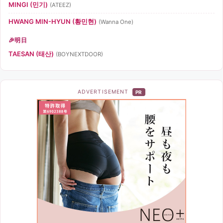
MINGI (민기)
(ATEEZ)
HWANG MIN-HYUN (황민현)
(Wanna One)
明日
TAESAN (태산)
(BOYNEXTDOOR)
ADVERTISEMENT
PR