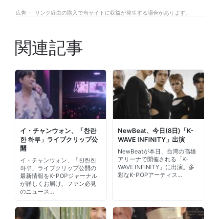
広告 — リンク経由の購入で当サイトに収益が発生する場合があります。
関連記事
イ・チャンウォン、「찬란
NewBeat、今日(8日)「K-
한 하루」ライブクリップ公
WAVE INFINITY」出演
開
NewBeatが本日、台湾の高雄
アリーナで開催される「K-
イ・チャンウォン、「찬란한
WAVE INFINITY」に出演。多
하루」ライブクリップ公開の
彩なK-POPアーティス…
最新情報をK-POPジャーナル
が詳しくお届け。ファン必見
のニュース…