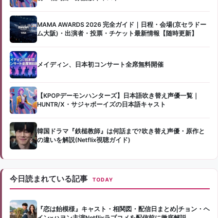
MAMA AWARDS 2026 完全ガイド｜日程・会場(京セラドー
ム大阪)・出演者・投票・チケット最新情報【随時更新】
メイディン、日本初コンサート全席無料開催
【KPOPデーモンハンターズ】日本語吹き替え声優一覧｜
HUNTR/X・サジャボーイズの日本語キャスト
韓国ドラマ『鉄槌教師』は何話まで?吹き替え声優・原作と
の違いを解説(Netflix視聴ガイド)
今日読まれている記事
TODAY
『恋は飴模様』キャスト・相関図・配信日まとめ|チョン・ヘ
イン×ハヨン主演Netflixラブコメを配信前に徹底解説