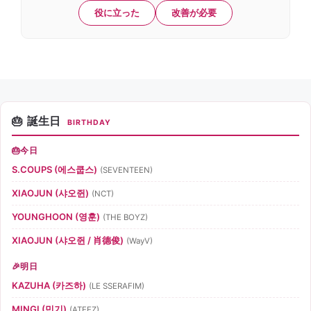
役に立った
改善が必要
誕生日
BIRTHDAY
今日
S.COUPS (에스쿱스)
(SEVENTEEN)
XIAOJUN (샤오쥔)
(NCT)
YOUNGHOON (영훈)
(THE BOYZ)
XIAOJUN (샤오쥔 / 肖德俊)
(WayV)
明日
KAZUHA (카즈하)
(LE SSERAFIM)
MINGI (민기)
(ATEEZ)