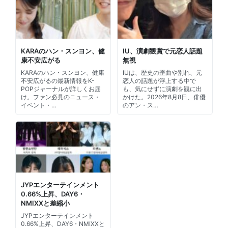
KARAのハン・スンヨン、健
IU、演劇観賞で元恋人話題
康不安広がる
無視
KARAのハン・スンヨン、健康
IUは、歴史の歪曲や別れ、元
不安広がるの最新情報をK-
恋人の話題が浮上する中で
POPジャーナルが詳しくお届
も、気にせずに演劇を観に出
け。ファン必見のニュース・
かけた。2026年8月8日、俳優
イベント・…
のアン・ス…
JYPエンターテインメント
0.66%上昇、DAY6・
NMIXXと差縮小
JYPエンターテインメント
0.66%上昇、DAY6・NMIXXと