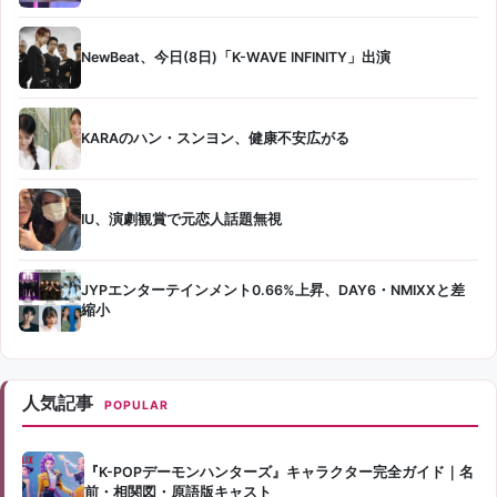
NewBeat、今日(8日)「K-WAVE INFINITY」出演
KARAのハン・スンヨン、健康不安広がる
IU、演劇観賞で元恋人話題無視
JYPエンターテインメント0.66%上昇、DAY6・NMIXXと差
縮小
人気記事
POPULAR
『K-POPデーモンハンターズ』キャラクター完全ガイド｜名
前・相関図・原語版キャスト