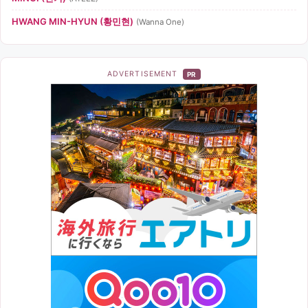
HWANG MIN-HYUN (황민현)
(Wanna One)
ADVERTISEMENT
PR