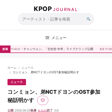
コ
KPOP
ン
JOURNAL
テ
ン
サ
ツ
イ
へ
ト
メニュー
ス
内
キ
検
イ・チャンウォン、「찬란한 하루」ライブクリップ公開
速報
8/8 11:40
8/8 11:39
ッ
索
プ
ホーム
ニュース
コンミョン、弟NCTドヨンのOST参加秘話明かす
ニュース
コンミョン、弟NCTドヨンのOST参加
秘話明かす
♡
公開
2026.06.03
執筆
ももか
読了
3分