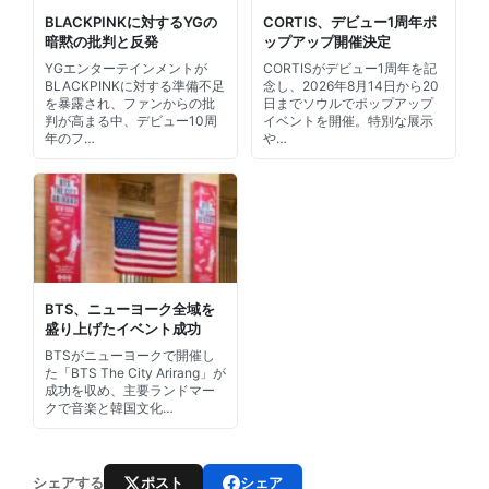
BLACKPINKに対するYGの
CORTIS、デビュー1周年ポ
暗黙の批判と反発
ップアップ開催決定
YGエンターテインメントが
CORTISがデビュー1周年を記
BLACKPINKに対する準備不足
念し、2026年8月14日から20
を暴露され、ファンからの批
日までソウルでポップアップ
判が高まる中、デビュー10周
イベントを開催。特別な展示
年のフ…
や…
BTS、ニューヨーク全域を
盛り上げたイベント成功
BTSがニューヨークで開催し
た「BTS The City Arirang」が
成功を収め、主要ランドマー
クで音楽と韓国文化…
ポスト
シェア
シェアする