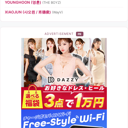
YOUNGHOON (영훈)
(THE BOYZ)
XIAOJUN (샤오쥔 / 肖德俊)
(WayV)
ADVERTISEMENT
PR