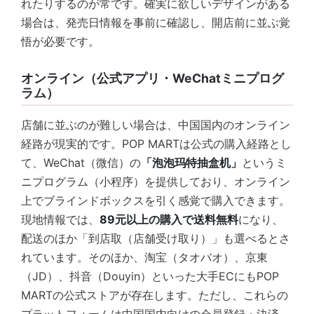
れたりするのが常です。確実に欲しいデザインがある
場合は、発売日情報を事前に確認し、開店前に並ぶ覚
悟が必要です。
オンライン（公式アプリ・WeChatミニプログ
ラム）
店舗に並ぶのが難しい場合は、中国国内のオンライン
経路が現実的です。POP MARTは公式の購入経路とし
て、WeChat（微信）の
「泡泡玛特抽盒机」
というミ
ニプログラム（小程序）を提供しており、オンライン
上でブラインドボックスを引く感覚で購入できます。
現地情報では、
89元以上の購入で送料無料
になり、
配送のほか「到店取（店舗受け取り）」も選べるとさ
れています。そのほか、淘宝（タオバオ）、京東
（JD）、抖音（Douyin）といった大手ECにもPOP
MARTの公式ストアが存在します。ただし、これらの