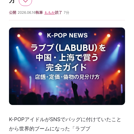
方
♡
公開
2026.06.16
執筆
ももか
読了
7分
K-POPアイドルがSNSでバッグに付けていたこと
から世界的ブームになった「ラブブ