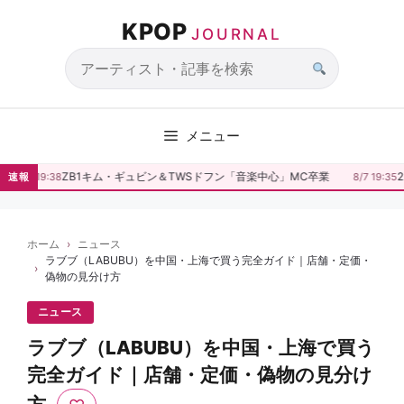
コ
KPOP
ン
JOURNAL
テ
ン
サ
ツ
イ
へ
ト
メニュー
ス
内
キ
検
ZB1キム・ギュビン＆TWSドフン「音楽中心」MC卒業
2
速報
8/7 19:38
8/7 19:35
ッ
索
プ
ホーム
ニュース
ラブブ（LABUBU）を中国・上海で買う完全ガイド｜店舗・定価・
偽物の見分け方
ニュース
ラブブ（LABUBU）を中国・上海で買う
完全ガイド｜店舗・定価・偽物の見分け