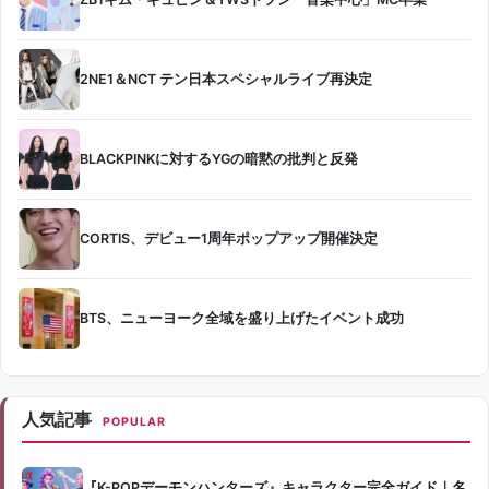
2NE1＆NCT テン日本スペシャルライブ再決定
BLACKPINKに対するYGの暗黙の批判と反発
CORTIS、デビュー1周年ポップアップ開催決定
BTS、ニューヨーク全域を盛り上げたイベント成功
人気記事
POPULAR
『K-POPデーモンハンターズ』キャラクター完全ガイド｜名