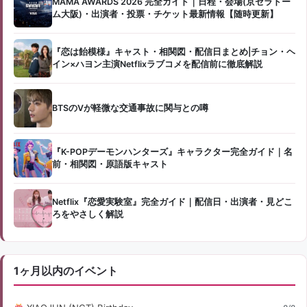
MAMA AWARDS 2026 完全ガイド｜日程・会場(京セラドー
ム大阪)・出演者・投票・チケット最新情報【随時更新】
『恋は飴模様』キャスト・相関図・配信日まとめ|チョン・ヘ
イン×ハヨン主演Netflixラブコメを配信前に徹底解説
BTSのVが軽微な交通事故に関与との噂
『K-POPデーモンハンターズ』キャラクター完全ガイド｜名
前・相関図・原語版キャスト
Netflix『恋愛実験室』完全ガイド｜配信日・出演者・見どこ
ろをやさしく解説
1ヶ月以内のイベント