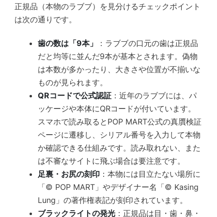
正規品（本物のラブブ）を見分けるチェックポイント
は次の通りです。
歯の数は「9本」
：ラブブの口元の歯は正規品
だと均等に並んだ9本が基本とされます。偽物
は本数が多かったり、大きさや位置が不揃いな
ものが見られます。
QRコードで公式認証
：近年のラブブには、パ
ッケージや本体にQRコードが付いています。
スマホで読み取るとPOP MART公式の真贋検証
ページに遷移し、シリアル番号を入力して本物
か確認できる仕組みです。読み取れない、また
は不審なサイトに飛ぶ場合は要注意です。
足裏・お尻の刻印
：本物には目立たない場所に
「© POP MART」やデザイナー名「© Kasing
Lung」の著作権表記が刻印されています。
ブラックライトの発光
：正規品は目・歯・鼻・