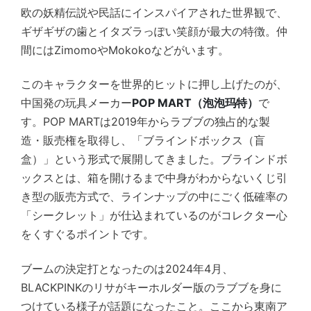
欧の妖精伝説や民話にインスパイアされた世界観で、
ギザギザの歯とイタズラっぽい笑顔が最大の特徴。仲
間にはZimomoやMokokoなどがいます。
このキャラクターを世界的ヒットに押し上げたのが、
中国発の玩具メーカー
POP MART（泡泡玛特）
で
す。POP MARTは2019年からラブブの独占的な製
造・販売権を取得し、「ブラインドボックス（盲
盒）」という形式で展開してきました。ブラインドボ
ックスとは、箱を開けるまで中身がわからないくじ引
き型の販売方式で、ラインナップの中にごく低確率の
「シークレット」が仕込まれているのがコレクター心
をくすぐるポイントです。
ブームの決定打となったのは2024年4月、
BLACKPINKのリサがキーホルダー版のラブブを身に
つけている様子が話題になったこと。ここから東南ア