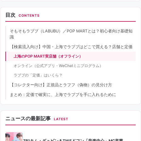
目次
CONTENTS
そもそもラブブ（LABUBU）／POP MARTとは？初心者向け基礎知
識
【検索流入向け】中国・上海でラブブはどこで買える？店舗と定価
上海のPOP MART実店舗（オフライン）
オンライン（公式アプリ・WeChatミニプログラム）
ラブブの「定価」はいくら？
【コレクター向け】正規品とラフフ（偽物）の見分け方
まとめ：定価で確実に、上海でラブブを手に入れるために
ニュースの最新記事
LATEST
ZB1キム・ギュビン＆TWSドフン「音楽中心」MC卒業