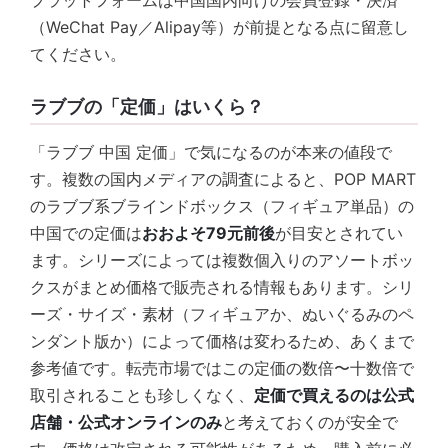
プラットフォームは中国国内向けの会員登録・決済
（WeChat Pay／Alipay等）が前提となる点に留意し
てください。
ラブブの「定価」はいくら？
「ラブブ 中国 定価」で気になるのが本来の値段で
す。複数の国内メディアの調査によると、POP MART
のラブブ系ブラインドボックス（フィギュア単品）の
中国での定価は
おおよそ79元前後
が目安とされてい
ます。シリーズによっては複数個入りのアソートボッ
クスがまとめ価格で販売される情報もあります。シリ
ーズ・サイズ・素材（フィギュアか、ぬいぐるみのペ
ンダント版か）によって価格は変わるため、あくまで
参考値です。転売市場ではこの定価の数倍〜十数倍で
取引されることも珍しくなく、
定価で買えるのは公式
店舗・公式オンラインのみ
と考えておくのが安全で