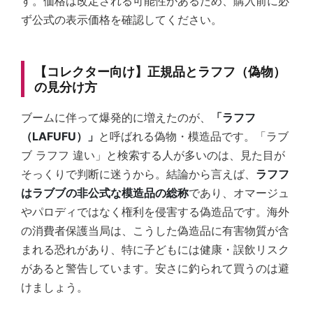
す。価格は改定される可能性があるため、購入前に必
ず公式の表示価格を確認してください。
【コレクター向け】正規品とラフフ（偽物）
の見分け方
ブームに伴って爆発的に増えたのが、
「ラフフ
（LAFUFU）」
と呼ばれる偽物・模造品です。「ラブ
ブ ラフフ 違い」と検索する人が多いのは、見た目が
そっくりで判断に迷うから。結論から言えば、
ラフフ
はラブブの非公式な模造品の総称
であり、オマージュ
やパロディではなく権利を侵害する偽造品です。海外
の消費者保護当局は、こうした偽造品に有害物質が含
まれる恐れがあり、特に子どもには健康・誤飲リスク
があると警告しています。安さに釣られて買うのは避
けましょう。