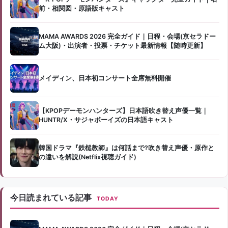
前・相関図・原語版キャスト
MAMA AWARDS 2026 完全ガイド｜日程・会場(京セラドー
ム大阪)・出演者・投票・チケット最新情報【随時更新】
メイディン、日本初コンサート全席無料開催
【KPOPデーモンハンターズ】日本語吹き替え声優一覧｜
HUNTR/X・サジャボーイズの日本語キャスト
韓国ドラマ『鉄槌教師』は何話まで?吹き替え声優・原作と
の違いを解説(Netflix視聴ガイド)
今日読まれている記事
TODAY