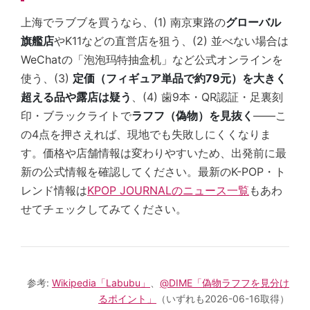
上海でラブブを買うなら、(1) 南京東路の
グローバル
旗艦店
やK11などの直営店を狙う、(2) 並べない場合は
WeChatの「泡泡玛特抽盒机」など公式オンラインを
使う、(3)
定価（フィギュア単品で約79元）を大きく
超える品や露店は疑う
、(4) 歯9本・QR認証・足裏刻
印・ブラックライトで
ラフフ（偽物）を見抜く
——こ
の4点を押さえれば、現地でも失敗しにくくなりま
す。価格や店舗情報は変わりやすいため、出発前に最
新の公式情報を確認してください。最新のK-POP・ト
レンド情報は
KPOP JOURNALのニュース一覧
もあわ
せてチェックしてみてください。
参考:
Wikipedia「Labubu」
、
@DIME「偽物ラフフを見分け
るポイント」
（いずれも2026-06-16取得）