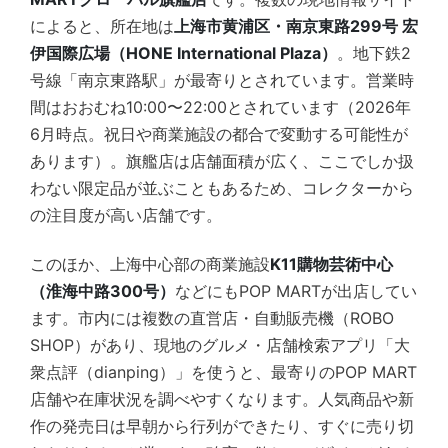
によると、所在地は
上海市黄浦区・南京東路299号 宏
伊国際広場（HONE International Plaza）
。地下鉄2
号線「南京東路駅」が最寄りとされています。営業時
間はおおむね10:00〜22:00とされています（2026年
6月時点。祝日や商業施設の都合で変動する可能性が
あります）。旗艦店は店舗面積が広く、ここでしか扱
わない限定品が並ぶこともあるため、コレクターから
の注目度が高い店舗です。
このほか、上海中心部の商業施設
K11購物芸術中心
（淮海中路300号）
などにもPOP MARTが出店してい
ます。市内には複数の直営店・自動販売機（ROBO
SHOP）があり、現地のグルメ・店舗検索アプリ「大
衆点評（dianping）」を使うと、最寄りのPOP MART
店舗や在庫状況を調べやすくなります。人気商品や新
作の発売日は早朝から行列ができたり、すぐに売り切