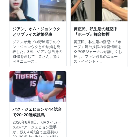
ジアン、オム・ジョンウク
黄正民、私生活の疑惑中
とサプライズ結婚発表
『ホープ』舞台挨拶
ジアンが元プロ野球選手のウ
黄正民、私生活の疑惑中『ホ
ン・ジョンウクとの結婚を発
ープ』舞台挨拶の最新情報を
表した。8日、ジアンは自身の
K-POPジャーナルが詳しくお
SNSを通じて「皆さん、驚く
届け。ファン必見のニュー
べきニュース…
ス・イベント・…
パク・ジェヒョンが44試合
で20-20達成挑戦
2026年8月9日、KIAタイガー
スのパク・ジェヒョン選手
が、残り44試合で生涯初の
20-20達成に挑むことが明ら