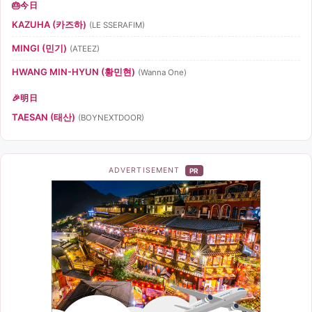
今日
KAZUHA (카즈하)
(LE SSERAFIM)
MINGI (민기)
(ATEEZ)
HWANG MIN-HYUN (황민현)
(Wanna One)
明日
TAESAN (태산)
(BOYNEXTDOOR)
ADVERTISEMENT
PR