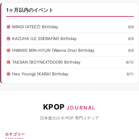
1ヶ月以内のイベント
MINGI (ATEEZ) Birthday
8/9
KAZUHA (LE SSERAFIM) Birthday
8/9
HWANG MIN-HYUN (Wanna One) Birthday
8/9
TAESAN (BOYNEXTDOOR) Birthday
8/10
Heo Youngji (KARA) Birthday
8/11
KPOP
JOURNAL
日本最大の K-POP 専門メディア
カテゴリー