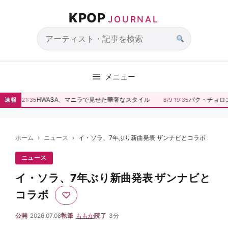
コ
KPOP
ン
JOURNAL
テ
ン
サ
ツ
イ
へ
ト
メニュー
ス
内
キ
検
HWASA、マニラで見せた華奢なスタイル
パク・チョロン
速報
8/9 21:35
8/9 19:35
ッ
索
プ
ホーム
ニュース
イ・ソラ、7年ぶり新曲発表 ザンナビとコラボ
ニュース
イ・ソラ、7年ぶり新曲発表 ザンナビと
コラボ
♡
公開
2026.07.08
執筆
ももか
読了
3分