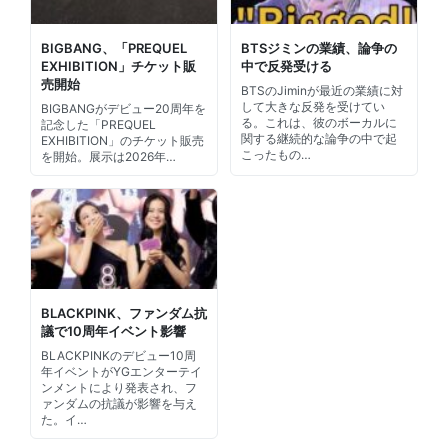
BIGBANG、「PREQUEL
BTSジミンの業績、論争の
EXHIBITION」チケット販
中で反発受ける
売開始
BTSのJiminが最近の業績に対
して大きな反発を受けてい
BIGBANGがデビュー20周年を
る。これは、彼のボーカルに
記念した「PREQUEL
関する継続的な論争の中で起
EXHIBITION」のチケット販売
こったもの…
を開始。展示は2026年…
BLACKPINK、ファンダム抗
議で10周年イベント影響
BLACKPINKのデビュー10周
年イベントがYGエンターテイ
ンメントにより発表され、フ
ァンダムの抗議が影響を与え
た。イ…