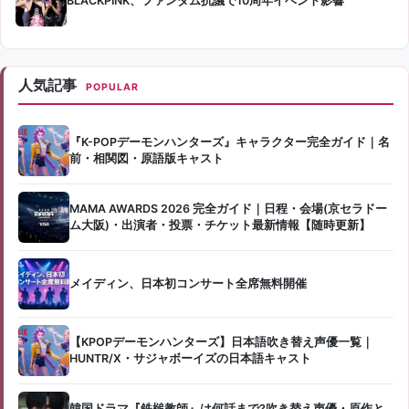
BLACKPINK、ファンダム抗議で10周年イベント影響
人気記事
POPULAR
『K-POPデーモンハンターズ』キャラクター完全ガイド｜名
前・相関図・原語版キャスト
MAMA AWARDS 2026 完全ガイド｜日程・会場(京セラドー
ム大阪)・出演者・投票・チケット最新情報【随時更新】
メイディン、日本初コンサート全席無料開催
【KPOPデーモンハンターズ】日本語吹き替え声優一覧｜
HUNTR/X・サジャボーイズの日本語キャスト
韓国ドラマ『鉄槌教師』は何話まで?吹き替え声優・原作と