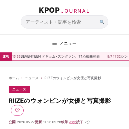
コ
KPOP
ン
JOURNAL
テ
ン
サ
ツ
イ
へ
ト
メニュー
ス
内
キ
検
SEVENTEEN ドギョム×スングァン、T1応援曲発表
シン
速報
8/7 15:33
8/7 11:32
ッ
索
プ
ホーム
ニュース
RIIZEのウォンビンが女優と写真撮影
ニュース
RIIZEのウォンビンが女優と写真撮影
♡
公開
2026.05.27
更新
2026.05.28
執筆
のの
読了
2分