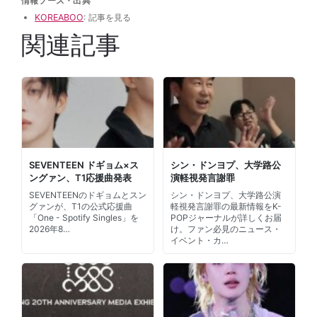
情報ソース・出典
KOREABOO
: 記事を見る
関連記事
SEVENTEEN ドギョム×ス
シン・ドンヨプ、大学路公
ングァン、T1応援曲発表
演軽視発言謝罪
SEVENTEENのドギョムとスン
シン・ドンヨプ、大学路公演
グァンが、T1の公式応援曲
軽視発言謝罪の最新情報をK-
「One - Spotify Singles」を
POPジャーナルが詳しくお届
2026年8…
け。ファン必見のニュース・
イベント・カ…