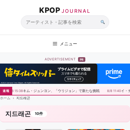
コ
KPOP
ン
JOURNAL
テ
ン
サ
ツ
イ
へ
ト
メニュー
ス
内
キ
検
ADVERTISEMENT
PR
ッ
索
プ
キム・ジュンヨン、「ウリジョン」で新たな挑戦
イ・
速報
8/8 15:38
8/8 11:40
ホーム
지드래곤
지드래곤
10件