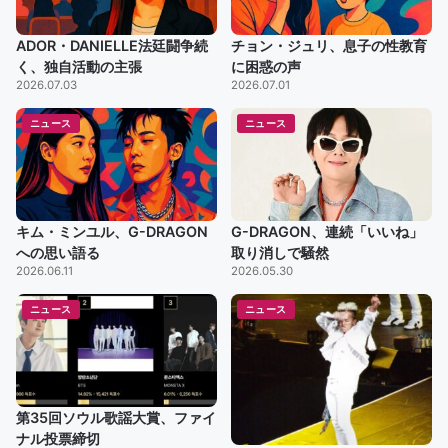
ADOR・DANIELLE法廷闘争続
チョン・ジュリ、息子の性教育
く、独自活動の主張
に困惑の声
2026.07.03
2026.07.01
ニュース
ニュース
キム・ミンユル、G-DRAGON
G-DRAGON、連続「いいね」
への思い語る
取り消しで騒然
2026.06.11
2026.05.30
ニュース
ニュース
第35回ソウル歌謡大賞、ファイ
ナル投票締切