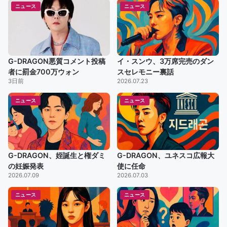
ニュース
ニュース
G-DRAGON悪質コメント投稿
イ・スンウ、3万席完売のダン
者に罰金700万ウォン
スセレモニー裏話
3日前
2026.07.23
ニュース
ニュース
G-DRAGON、姪誕生と権ダミ
G-DRAGON、ユネスコ広報大
の妊娠発表
使に任命
2026.07.09
2026.07.03
ニュース
ニュース