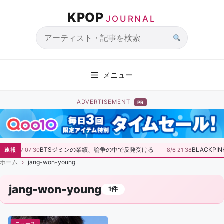
コ
KPOP
ン
JOURNAL
テ
ン
サ
ツ
イ
へ
ト
メニュー
ス
内
キ
検
ADVERTISEMENT
PR
ッ
索
プ
BTSジミンの業績、論争の中で反発受ける
BLACKP
速報
8/7 07:30
8/6 21:38
ホーム
jang-won-young
jang-won-young
1件
ニュース