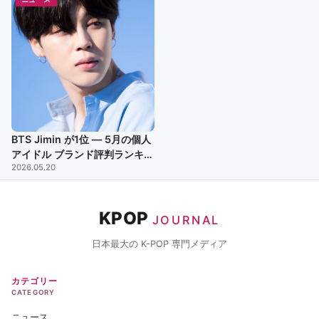
BTS Jimin が1位 — 5月の個人
アイドル ブランド評判ランキン
2026.05.20
グ、IVE Jang Won Young が2
位、Jungkook 3位 V 4位と続
く
KPOP
JOURNAL
日本最大の K-POP 専門メディア
カテゴリー
CATEGORY
ニュース