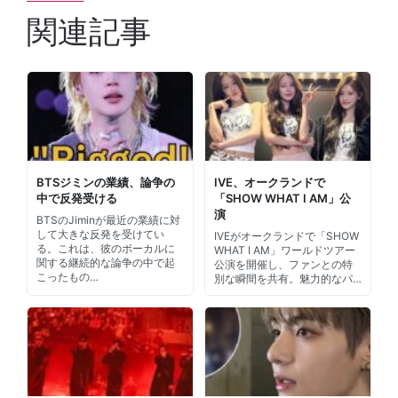
関連記事
BTSジミンの業績、論争の
IVE、オークランドで
中で反発受ける
「SHOW WHAT I AM」公
演
BTSのJiminが最近の業績に対
して大きな反発を受けてい
IVEがオークランドで「SHOW
る。これは、彼のボーカルに
WHAT I AM」ワールドツアー
関する継続的な論争の中で起
公演を開催し、ファンとの特
こったもの…
別な瞬間を共有。魅力的なパ…