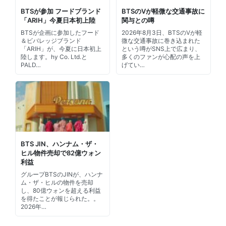
BTSが参加 フードブランド
BTSのVが軽微な交通事故に
「ARIH」今夏日本初上陸
関与との噂
BTSが企画に参加したフード
2026年8月3日、BTSのVが軽
＆ビバレッジブランド
微な交通事故に巻き込まれた
「ARIH」が、今夏に日本初上
という噂がSNS上で広まり、
陸します。hy Co. Ltd.と
多くのファンが心配の声を上
PALD…
げてい…
BTS JIN、ハンナム・ザ・
ヒル物件売却で82億ウォン
利益
グループBTSのJINが、ハンナ
ム・ザ・ヒルの物件を売却
し、80億ウォンを超える利益
を得たことが報じられた。。
2026年…