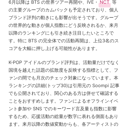
6月以降は BTS の世界ツアー再開や、IVE・
NCT
等
の主要グループのカムバックも予定されており、個人
ブランド評判の動きにも影響が出そうです。グループ
の世界的な動きが個人指数にどう反映されるか、来月
以降のランキングにも引き続き注目したいところで
す。特に BTS の完全体での活動再開は、上位3名のス
コアを大幅に押し上げる可能性があります。
K-POP アイドルのブランド評判は、活動量だけでなく
国境を越えた話題の拡散度を反映する指標として、フ
ァンの間でも月次のチェック対象になっています。本
ランキングの詳細(トップ30)は引用元の Soompi 記事
でも公開されており、関心のある方は併せて確認する
ことをおすすめします。ファンによるオフラインイベ
ント参加や SNS でのキーワード言及量も指数に影響
するため、応援活動の総量が数字に表れる側面もあり
ます。来月以降の数値変動からも、各アーティストの