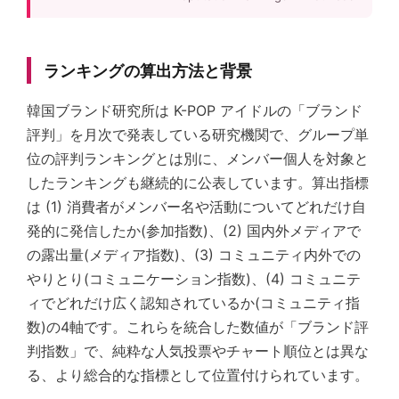
ランキングの算出方法と背景
韓国ブランド研究所は K-POP アイドルの「ブランド
評判」を月次で発表している研究機関で、グループ単
位の評判ランキングとは別に、メンバー個人を対象と
したランキングも継続的に公表しています。算出指標
は (1) 消費者がメンバー名や活動についてどれだけ自
発的に発信したか(参加指数)、(2) 国内外メディアで
の露出量(メディア指数)、(3) コミュニティ内外での
やりとり(コミュニケーション指数)、(4) コミュニテ
ィでどれだけ広く認知されているか(コミュニティ指
数)の4軸です。これらを統合した数値が「ブランド評
判指数」で、純粋な人気投票やチャート順位とは異な
る、より総合的な指標として位置付けられています。