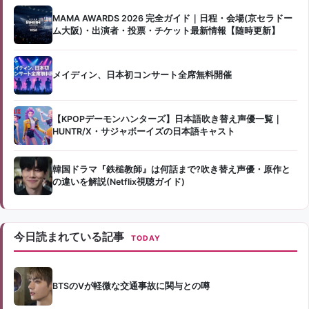
MAMA AWARDS 2026 完全ガイド｜日程・会場(京セラドー
ム大阪)・出演者・投票・チケット最新情報【随時更新】
メイディン、日本初コンサート全席無料開催
【KPOPデーモンハンターズ】日本語吹き替え声優一覧｜
HUNTR/X・サジャボーイズの日本語キャスト
韓国ドラマ『鉄槌教師』は何話まで?吹き替え声優・原作と
の違いを解説(Netflix視聴ガイド)
今日読まれている記事
TODAY
BTSのVが軽微な交通事故に関与との噂