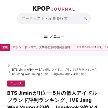
コ
KPOP
ン
JOURNAL
テ
ン
サ
ツ
イ
へ
ト
メニュー
ス
内
キ
検
シン・ドンヨプ、大学路公演軽視発言謝罪
BIGBANG、「P
速報
8/7 11:32
8/7 11:31
ッ
索
プ
ホーム
ニュース
BTS Jimin が1位 — 5月の個人アイドル ブランド評判ランキング、
IVE Jang Won Young が2位、Jungkook 3位 V 4位と続く
ニュース
BTS Jimin が1位 — 5月の個人アイドル
ブランド評判ランキング、IVE Jang
Won Young が2位、Jungkook 3位 V 4