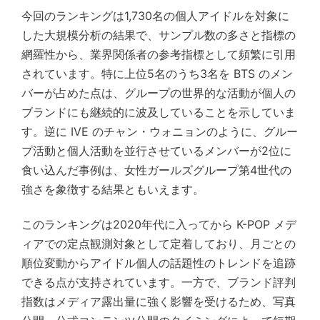
今回のランキングは1,730名の個人アイドルを対象に
した大規模分析の結果で、サンプル数の多さと指標の
網羅性から、業界関係者の参考指標として頻繁に引用
されています。特に上位5名のうち3名を BTS のメン
バーが占めた点は、グループの世界的な活動が個人の
ブランドにも継続的に波及していることを示していま
す。逆に IVE のチャン・ウォニョンのように、グルー
プ活動と個人活動を並行させているメンバーが2位に
食い込んだ事例は、女性ガールズグループ第4世代の
強さを象徴する結果ともいえます。
このランキングは2020年代に入ってから K-POP メデ
ィアでの定点観測対象として定着しており、月ごとの
順位変動からアイドル個人の話題性のトレンドを追跡
できる点が支持されています。一方で、ブランド評判
指数はメディア露出量に強く影響を受けるため、写真