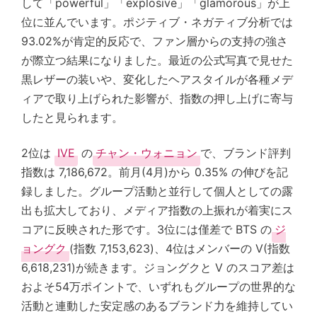
して「powerful」「explosive」「glamorous」が上
位に並んでいます。ポジティブ・ネガティブ分析では
93.02%が肯定的反応で、ファン層からの支持の強さ
が際立つ結果になりました。最近の公式写真で見せた
黒レザーの装いや、変化したヘアスタイルが各種メデ
ィアで取り上げられた影響が、指数の押し上げに寄与
したと見られます。
2位は
IVE
の
チャン・ウォニョン
で、ブランド評判
指数は 7,186,672。前月(4月)から 0.35% の伸びを記
録しました。グループ活動と並行して個人としての露
出も拡大しており、メディア指数の上振れが着実にス
コアに反映された形です。3位には僅差で BTS の
ジ
ョングク
(指数 7,153,623)、4位はメンバーの V(指数
6,618,231)が続きます。ジョングクと V のスコア差は
およそ54万ポイントで、いずれもグループの世界的な
活動と連動した安定感のあるブランド力を維持してい