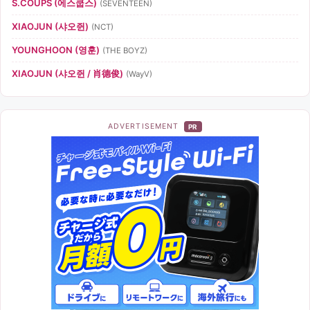
S.COUPS (에스쿱스)
(SEVENTEEN)
XIAOJUN (샤오쥔)
(NCT)
YOUNGHOON (영훈)
(THE BOYZ)
XIAOJUN (샤오쥔 / 肖德俊)
(WayV)
ADVERTISEMENT
PR