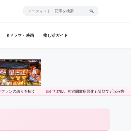
サ
イ
ト
Kドラマ・映画
推し活ガイド
内
検
索
度がファンの怒りを招く
IU、耳管開放症悪化も笑顔で近況報告
8/6 17:37