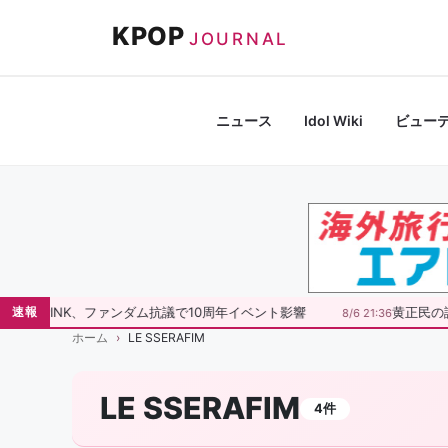
コ
KPOP
ン
JOURNAL
テ
ン
ツ
ニュース
Idol Wiki
ビュー
へ
ス
キ
ッ
プ
BLACKPINK、ファンダム抗議で10周年イベント影響
黄正民の
速報
8/6 21:36
ホーム
LE SSERAFIM
LE SSERAFIM
4件