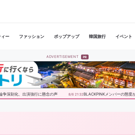
ティー
ファッション
ポップアップ
韓国旅行
イベント
ADVERTISEMENT
PR
論争深刻化、出演強行に懸念の声
BLACKPINKメンバーの態
8/6 21:32