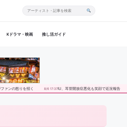
サ
イ
ト
Kドラマ・映画
推し活ガイド
内
検
索
度がファンの怒りを招く
IU、耳管開放症悪化も笑顔で近況報告
8/6 17:37