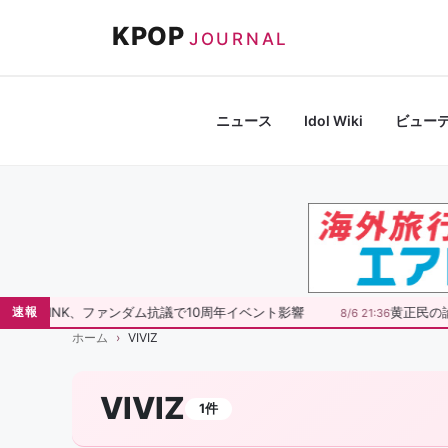
コ
KPOP
ン
JOURNAL
テ
ン
ツ
ニュース
Idol Wiki
ビュー
へ
ス
キ
ッ
プ
BLACKPINK、ファンダム抗議で10周年イベント影響
黄正民の
速報
8/6 21:36
ホーム
VIVIZ
VIVIZ
1件