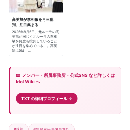
高英旭が李相敏を再三批
判、注目集まる
2026年8月6日、元ルーラの高
英旭が同じく元ルーラの李相
敏を何度も批判していること
が注目を集めている。。高英
旭は5日、…
メンバー・所属事務所・公式SNS など詳しくは
Idol Wiki へ
TXT の詳細プロフィール
#速報
#투모로우바이투게더