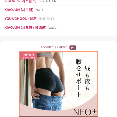
S.COUPS (에스쿱스)
(SEVENTEEN)
XIAOJUN (샤오쥔)
(NCT)
YOUNGHOON (영훈)
(THE BOYZ)
XIAOJUN (샤오쥔 / 肖德俊)
(WayV)
ADVERTISEMENT
PR