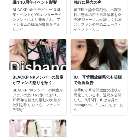
議で10周年イベント影響
強行に懸念の声
BLACKPINKのデビュー10周
黄正民の論争深刻化、出演強
年イベントがYGエンターテイ
行に懸念の声の最新情報をK-
ンメントにより発表され、フ
POPジャーナルが詳しくお届
ァンダムの抗議が影響を与え
け。ファン必見のニュース・
た。イ…
イベント・カ…
BLACKPINKメンバーの態度
IU、耳管開放症悪化も笑顔
がファンの怒りを招く
で近況報告
BLACKPINKメンバーの態度が
歌手IUが耳管開放症の症状が
ファンの怒りを招いており、
悪化している中、近況を公開
10周年を控えた活動の欠如が
した。8月6日、IUは自身の
批判を呼んでいる。ファンの
Instagramに「こんにちは、お
失望が…
久…