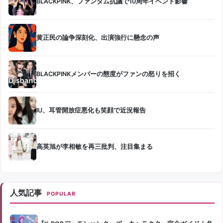
BLACKPINK、ファンダム抗議で10周年イベント影響
黄正民の論争深刻化、出演強行に懸念の声
BLACKPINKメンバーの態度がファンの怒りを招く
IU、耳管開放症悪化も笑顔で近況報告
高英旭が李相敏を再三批判、注目集まる
人気記事
POPULAR