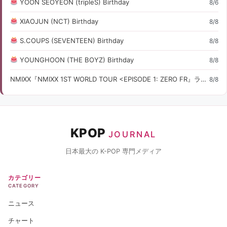
YOON SEOYEON (tripleS) Birthday
8/6
XIAOJUN (NCT) Birthday
8/8
S.COUPS (SEVENTEEN) Birthday
8/8
YOUNGHOON (THE BOYZ) Birthday
8/8
NMIXX『NMIXX 1ST WORLD TOUR <EPISODE 1: ZERO FR』ライブ・コンサート情報
8/8
KPOP
JOURNAL
日本最大の K-POP 専門メディア
カテゴリー
CATEGORY
ニュース
チャート