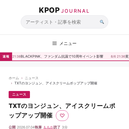
コ
KPOP
ン
JOURNAL
テ
ン
サ
ツ
イ
へ
ト
メニュー
ス
内
キ
検
BLACKPINK、ファンダム抗議で10周年イベント影響
黄
速報
8/6 21:38
8/6 21:36
ッ
索
プ
ホーム
ニュース
TXTのヨンジュン、アイスクリームポップアップ開催
ニュース
TXTのヨンジュン、アイスクリームポ
ップアップ開催
♡
公開
2026.07.04
執筆
ももか
読了
3分