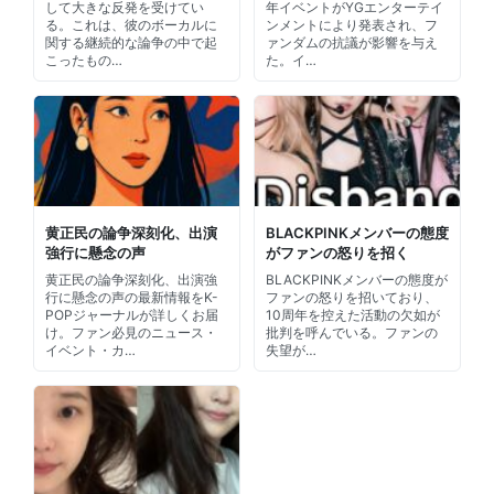
して大きな反発を受けてい
年イベントがYGエンターテイ
る。これは、彼のボーカルに
ンメントにより発表され、フ
関する継続的な論争の中で起
ァンダムの抗議が影響を与え
こったもの…
た。イ…
黄正民の論争深刻化、出演
BLACKPINKメンバーの態度
強行に懸念の声
がファンの怒りを招く
黄正民の論争深刻化、出演強
BLACKPINKメンバーの態度が
行に懸念の声の最新情報をK-
ファンの怒りを招いており、
POPジャーナルが詳しくお届
10周年を控えた活動の欠如が
け。ファン必見のニュース・
批判を呼んでいる。ファンの
イベント・カ…
失望が…