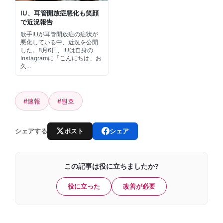
IU、耳管開放症悪化も笑顔
で近況報告
歌手IUが耳管開放症の症状が
悪化している中、近況を公開
した。8月6日、IUは自身の
Instagramに「こんにちは、お
久…
#速報
#원호
ポスト
シェア
シェアする
この記事は役に立ちましたか?
役に立った
改善が必要