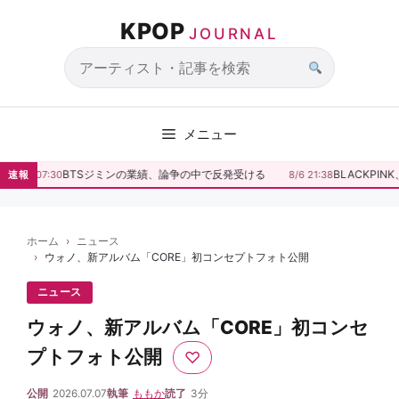
コ
KPOP
ン
JOURNAL
テ
ン
サ
ツ
イ
へ
ト
メニュー
ス
内
キ
検
BTSジミンの業績、論争の中で反発受ける
BLACKPI
速報
8/7 07:30
8/6 21:38
ッ
索
プ
ホーム
ニュース
ウォノ、新アルバム「CORE」初コンセプトフォト公開
ニュース
ウォノ、新アルバム「CORE」初コンセ
プトフォト公開
♡
公開
2026.07.07
執筆
ももか
読了
3分