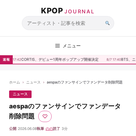
コ
KPOP
ン
JOURNAL
テ
ン
サ
ツ
イ
へ
ト
メニュー
ス
内
キ
検
CORTIS、デビュー1周年ポップアップ開催決定
BTS、
速報
8/7 17:42
8/7 17:40
ッ
索
プ
ホーム
ニュース
aespaのファンサインでファンデータ削除問題
ニュース
aespaのファンサインでファンデータ
削除問題
♡
公開
2026.06.08
執筆
のの
読了
3分