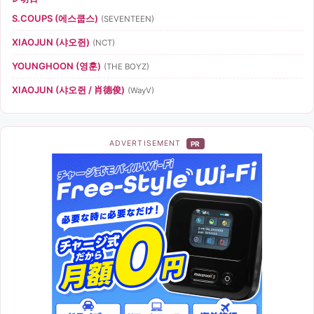
S.COUPS (에스쿱스)
(SEVENTEEN)
XIAOJUN (샤오쥔)
(NCT)
YOUNGHOON (영훈)
(THE BOYZ)
XIAOJUN (샤오쥔 / 肖德俊)
(WayV)
ADVERTISEMENT
PR