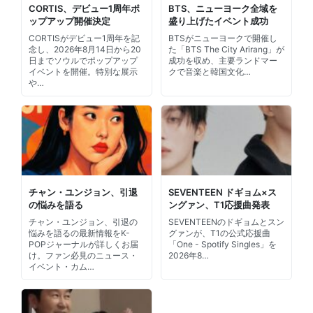
CORTIS、デビュー1周年ポ
BTS、ニューヨーク全域を
ップアップ開催決定
盛り上げたイベント成功
CORTISがデビュー1周年を記
BTSがニューヨークで開催し
念し、2026年8月14日から20
た「BTS The City Arirang」が
日までソウルでポップアップ
成功を収め、主要ランドマー
イベントを開催。特別な展示
クで音楽と韓国文化…
や…
チャン・ユンジョン、引退
SEVENTEEN ドギョム×ス
の悩みを語る
ングァン、T1応援曲発表
チャン・ユンジョン、引退の
SEVENTEENのドギョムとスン
悩みを語るの最新情報をK-
グァンが、T1の公式応援曲
POPジャーナルが詳しくお届
「One - Spotify Singles」を
け。ファン必見のニュース・
2026年8…
イベント・カム…