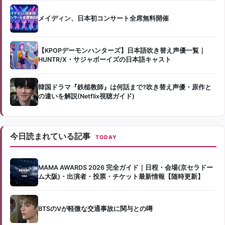
メイディン、日本初コンサート全席無料開催
【KPOPデーモンハンターズ】日本語吹き替え声優一覧｜
HUNTR/X・サジャボーイズの日本語キャスト
韓国ドラマ『鉄槌教師』は何話まで?吹き替え声優・原作と
の違いを解説(Netflix視聴ガイド)
今日読まれている記事
TODAY
MAMA AWARDS 2026 完全ガイド｜日程・会場(京セラドー
ム大阪)・出演者・投票・チケット最新情報【随時更新】
BTSのVが軽微な交通事故に関与との噂