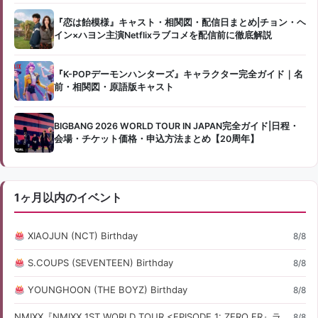
『恋は飴模様』キャスト・相関図・配信日まとめ|チョン・ヘ
イン×ハヨン主演Netflixラブコメを配信前に徹底解説
『K-POPデーモンハンターズ』キャラクター完全ガイド｜名
前・相関図・原語版キャスト
BIGBANG 2026 WORLD TOUR IN JAPAN完全ガイド|日程・
会場・チケット価格・申込方法まとめ【20周年】
1ヶ月以内のイベント
XIAOJUN (NCT) Birthday
8/8
S.COUPS (SEVENTEEN) Birthday
8/8
YOUNGHOON (THE BOYZ) Birthday
8/8
NMIXX『NMIXX 1ST WORLD TOUR <EPISODE 1: ZERO FR』ライブ・コンサート情報
8/8