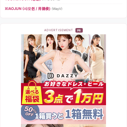
XIAOJUN (샤오쥔 / 肖德俊)
(WayV)
ADVERTISEMENT
PR