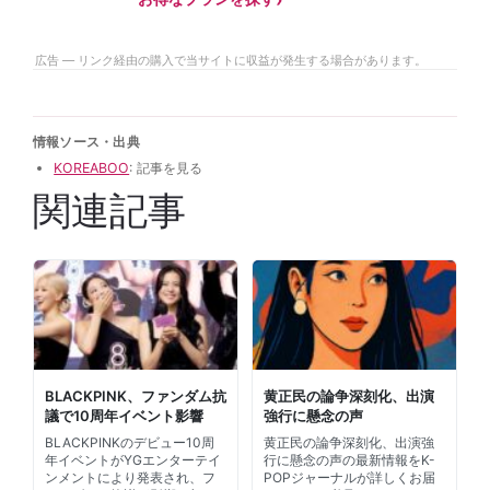
広告 — リンク経由の購入で当サイトに収益が発生する場合があります。
情報ソース・出典
KOREABOO
: 記事を見る
関連記事
BLACKPINK、ファンダム抗
黄正民の論争深刻化、出演
議で10周年イベント影響
強行に懸念の声
BLACKPINKのデビュー10周
黄正民の論争深刻化、出演強
年イベントがYGエンターテイ
行に懸念の声の最新情報をK-
ンメントにより発表され、フ
POPジャーナルが詳しくお届