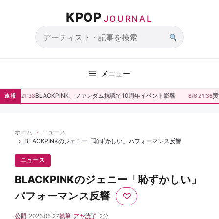
コ
KPOP
ン
JOURNAL
テ
ン
サ
ツ
イ
へ
ト
メニュー
ス
内
キ
検
BLACKPINK、ファンダム抗議で10周年イベント影響
黄
速報
8/6 21:38
8/6 21:36
ッ
索
プ
ホーム
ニュース
BLACKPINKのジェニー「恥ずかしい」パフォーマンス反響
ニュース
BLACKPINKのジェニー「恥ずかしい」
パフォーマンス反響
♡
公開
2026.05.27
執筆
アヤ
読了
2分