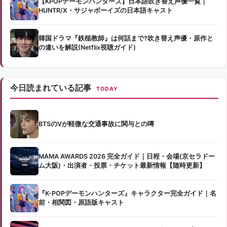
【KPOPデーモンハンターズ】日本語吹き替え声優一覧｜
HUNTR/X・サジャボーイズの日本語キャスト
韓国ドラマ『鉄槌教師』は何話まで?吹き替え声優・原作と
の違いを解説(Netflix視聴ガイド)
今日読まれている記事
TODAY
BTSのVが軽微な交通事故に関与との噂
MAMA AWARDS 2026 完全ガイド｜日程・会場(京セラドー
ム大阪)・出演者・投票・チケット最新情報【随時更新】
『K-POPデーモンハンターズ』キャラクター完全ガイド｜名
前・相関図・原語版キャスト