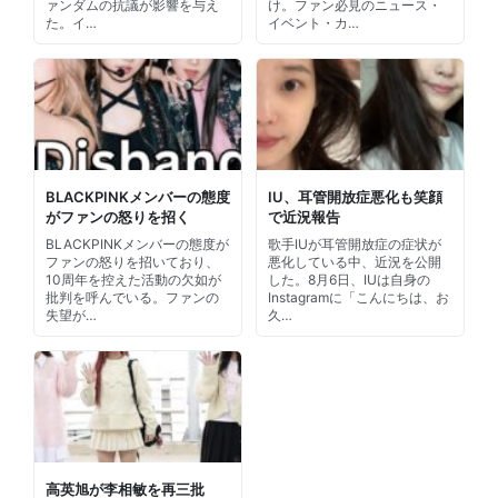
ァンダムの抗議が影響を与え
け。ファン必見のニュース・
た。イ…
イベント・カ…
BLACKPINKメンバーの態度
IU、耳管開放症悪化も笑顔
がファンの怒りを招く
で近況報告
BLACKPINKメンバーの態度が
歌手IUが耳管開放症の症状が
ファンの怒りを招いており、
悪化している中、近況を公開
10周年を控えた活動の欠如が
した。8月6日、IUは自身の
批判を呼んでいる。ファンの
Instagramに「こんにちは、お
失望が…
久…
高英旭が李相敏を再三批