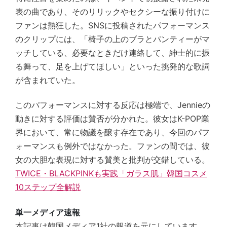
表の曲であり、そのリリックやセクシーな振り付けに
ファンは熱狂した。SNSに投稿されたパフォーマンス
のクリップには、「椅子の上のブラとパンティーがマ
ッチしている、必要なときだけ連絡して、紳士的に振
る舞って、足を上げてほしい」といった挑発的な歌詞
が含まれていた。
このパフォーマンスに対する反応は極端で、Jennieの
動きに対する評価は賛否が分かれた。彼女はK-POP業
界において、常に物議を醸す存在であり、今回のパフ
ォーマンスも例外ではなかった。ファンの間では、彼
女の大胆な表現に対する賛美と批判が交錯している。
TWICE・BLACKPINKも実践「ガラス肌」韓国コスメ
10ステップ全解説
単一メディア速報
本記事は韓国メディア1社の報道を元にしています。