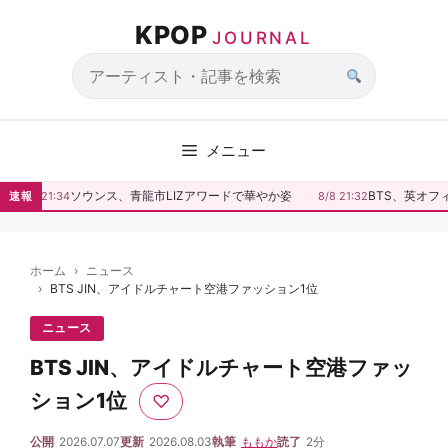
コ
KPOP
ン
JOURNAL
テ
ン
サ
ツ
イ
へ
ト
メニュー
ス
内
キ
検
ソウンス、青龍市LIZアワードで華やか姿
BTS、英オフ
速報
8/8 21:34
8/8 21:32
ッ
索
プ
ホーム
ニュース
BTS JIN、アイドルチャート空港ファッション1位
ニュース
BTS JIN、アイドルチャート空港ファッ
ション1位
♡
公開
2026.07.07
更新
2026.08.03
執筆
ももか
読了
2分