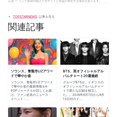
広告 — リンク経由の購入で当サイトに収益が発生する場合があります。
TOPSTARNEWS
: 記事を見る
関連記事
ソウンス、青龍市LIZアワー
BTS、英オフィシャルアル
ドで華やか姿
バムチャート20週連続
ソウンス、青龍市LIZアワード
グループBTSが、イギリスの
で華やか姿の最新情報をK-
オフィシャルアルバムチャー
POPジャーナルが詳しくお届
トで新たな記録を樹立し
け。ファン必見のニュース・
た。。2026年8月7日から8月
イベント・…
13日付のイ…