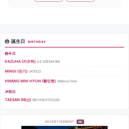
誕生日
BIRTHDAY
今日
KAZUHA (카즈하)
(LE SSERAFIM)
MINGI (민기)
(ATEEZ)
HWANG MIN-HYUN (황민현)
(Wanna One)
明日
TAESAN (태산)
(BOYNEXTDOOR)
ADVERTISEMENT
PR