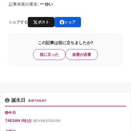
記事末尾の署名:
ー ゆい
ポスト
シェア
シェアする
この記事は役に立ちましたか?
役に立った
改善が必要
誕生日
BIRTHDAY
今日
TAESAN (태산)
(BOYNEXTDOOR)