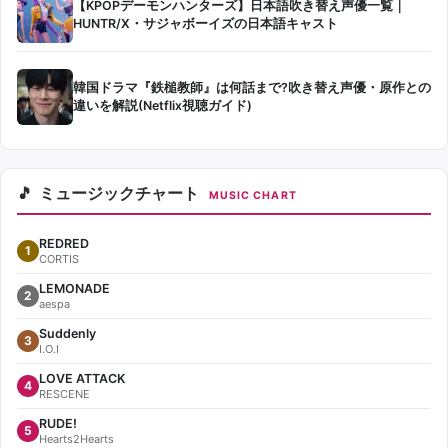
【KPOPデーモンハンターズ】日本語吹き替え声優一覧｜
HUNTR/X・サジャボーイズの日本語キャスト
韓国ドラマ『鉄槌教師』は何話まで?吹き替え声優・原作との
違いを解説(Netflix視聴ガイド)
ミュージックチャート
MUSIC CHART
REDRED
1
CORTIS
LEMONADE
2
aespa
Suddenly
3
I.O.I
LOVE ATTACK
4
RESCENE
RUDE!
5
Hearts2Hearts