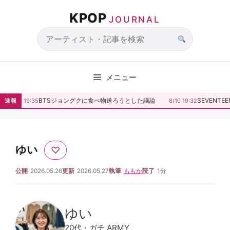
コ
KPOP
ン
JOURNAL
テ
ン
サ
ツ
イ
へ
ト
メニュー
ス
内
キ
検
BTSジョングクに食べ物送ろうとした議論
SEVENT
速報
8/10 19:35
8/10 19:32
ッ
索
プ
ゆい
♡
公開
2026.05.26
更新
2026.05.27
執筆
ももか
読了
1分
ゆい
20代・ガチ ARMY