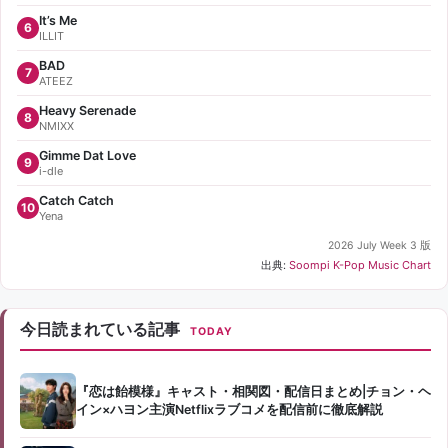
It’s Me
6
ILLIT
BAD
7
ATEEZ
Heavy Serenade
8
NMIXX
Gimme Dat Love
9
i-dle
Catch Catch
10
Yena
2026 July Week 3 版
出典:
Soompi K-Pop Music Chart
今日読まれている記事
TODAY
『恋は飴模様』キャスト・相関図・配信日まとめ|チョン・ヘ
イン×ハヨン主演Netflixラブコメを配信前に徹底解説