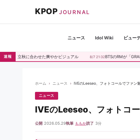
コ
KPOP
ン
JOURNAL
テ
ン
ツ
ニュース
Idol Wiki
ビュー
へ
ス
ヨン、立秋に合わせた爽やかビジュアル
BTSのRMが「GRAM
速報
8/7 21:32
キ
ッ
プ
ホーム
ニュース
IVEのLeeseo、フォトコールでファン
ニュース
IVEのLeeseo、フォト
公開
2026.05.29
執筆
ももか
読了
3分