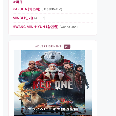
明日
KAZUHA (카즈하)
(LE SSERAFIM)
MINGI (민기)
(ATEEZ)
HWANG MIN-HYUN (황민현)
(Wanna One)
ADVERTISEMENT
PR