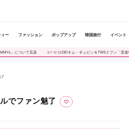
ティー
ファッション
ポップアップ
韓国旅行
イベント
MYs」について言及
ZB1キム・ギュビン＆TWSドフン「音楽中
8/7 19:38
魅了
コールでファン魅了
♡