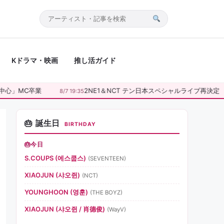
サ
イ
ト
Kドラマ・映画
推し活ガイド
内
検
索
心」MC卒業
2NE1＆NCT テン日本スペシャルライブ再決定
8/7 19:35
誕生日
BIRTHDAY
今日
S.COUPS (에스쿱스)
(SEVENTEEN)
XIAOJUN (샤오쥔)
(NCT)
YOUNGHOON (영훈)
(THE BOYZ)
XIAOJUN (샤오쥔 / 肖德俊)
(WayV)