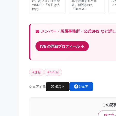
た。高ソヨンは自身
募を辞退すると発
ル
のSNSに「今日は入
表。新設された
フ
秋だ…
「Best A…
メンバー・所属事務所・公式SNS など詳しくは 
IVE の詳細プロフィール
#速報
#아이브
ポスト
シェア
シェアする
この記
役に立