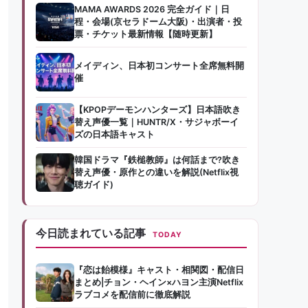
MAMA AWARDS 2026 完全ガイド｜日
程・会場(京セラドーム大阪)・出演者・投
票・チケット最新情報【随時更新】
メイディン、日本初コンサート全席無料開
催
【KPOPデーモンハンターズ】日本語吹き
替え声優一覧｜HUNTR/X・サジャボーイ
ズの日本語キャスト
韓国ドラマ『鉄槌教師』は何話まで?吹き
替え声優・原作との違いを解説(Netflix視
聴ガイド)
今日読まれている記事
TODAY
『恋は飴模様』キャスト・相関図・配信日
まとめ|チョン・ヘイン×ハヨン主演Netflix
ラブコメを配信前に徹底解説