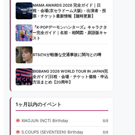
MAMA AWARDS 2026 完全ガイド｜日
程・会場(京セラドーム大阪)・出演者・投
票・チケット最新情報【随時更新】
『K-POPデーモンハンターズ』キャラクタ
ー完全ガイド｜名前・相関図・原語版キャ
スト
BTSのVが軽微な交通事故に関与との噂
BIGBANG 2026 WORLD TOUR IN JAPAN完
全ガイド|日程・会場・チケット価格・申込
方法まとめ【20周年】
1ヶ月以内のイベント
XIAOJUN (NCT) Birthday
8/8
S.COUPS (SEVENTEEN) Birthday
8/8