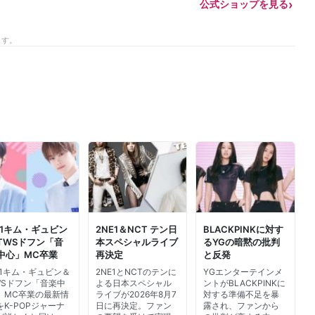
公式ショップを見る
ます。
B1キム・ギュビン
2NE1＆NCT テン日
BLACKPINKに対す
TWSドフン「音
本スペシャルライブ
るYGの暗黙の批判
中心」MC卒業
再決定
と反発
B1キム・ギュビン＆
2NE1とNCTのテンに
YGエンターテインメ
WSドフン「音楽中
よる日本スペシャル
ントがBLACKPINKに
」MC卒業の最新情
ライブが2026年8月7
対する準備不足を暴
をK-POPジャーナ
日に再決定。ファン
露され、ファンから