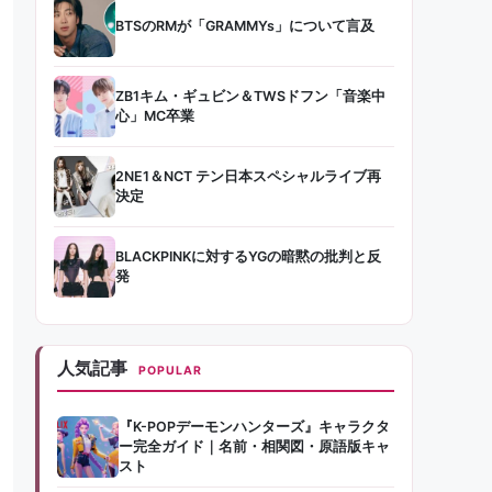
BTSのRMが「GRAMMYs」について言及
ZB1キム・ギュビン＆TWSドフン「音楽中
心」MC卒業
2NE1＆NCT テン日本スペシャルライブ再
決定
BLACKPINKに対するYGの暗黙の批判と反
発
人気記事
POPULAR
『K-POPデーモンハンターズ』キャラクタ
ー完全ガイド｜名前・相関図・原語版キャ
スト