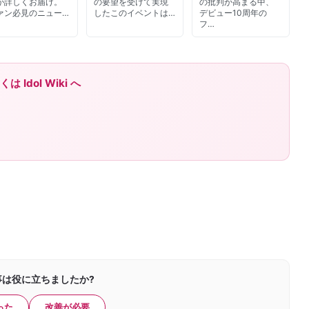
が詳しくお届け。
の要望を受けて実現
の批判が高まる中、
ァン必見のニュー…
したこのイベントは…
デビュー10周年の
フ…
Idol Wiki へ
事は役に立ちましたか?
った
改善が必要