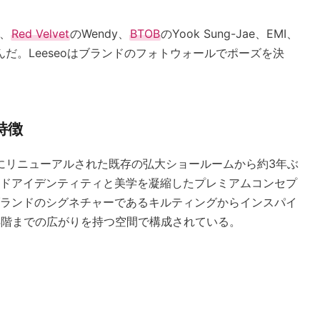
め、
Red Velvet
のWendy、
BTOB
のYook Sung-Jae、EMI、
しんだ。Leeseoはブランドのフォトウォールでポーズを決
特徴
年にリニューアルされた既存の弘大ショールームから約3年ぶ
ドアイデンティティと美学を凝縮したプレミアムコンセプ
ランドのシグネチャーであるキルティングからインスパイ
4階までの広がりを持つ空間で構成されている。