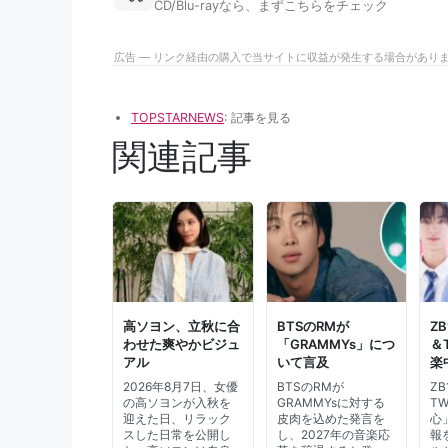
CD/Blu-rayなら、まずこちらをチェック
広告 — リンク経由の購入で当サイトに収益が発生する場合があり
TOPSTARNEWS
: 記事を見る
関連記事
高ソヨン、立秋に合
BTSのRMが
Z
わせた爽やかビジュ
「GRAMMYs」につ
＆
アル
いて言及
楽
2026年8月7日、女優
BTSのRMが
Z
の高ソヨンが入秋を
GRAMMYsに対する
T
迎えた日、リラック
皮肉を込めた発言を
心
スした日常を公開し
し、2027年の音楽応
報