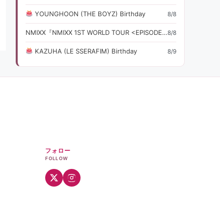
YOUNGHOON (THE BOYZ) Birthday
8/8
NMIXX『NMIXX 1ST WORLD TOUR <EPISODE 1: ZERO FR』ライブ・コンサート情報
8/8
KAZUHA (LE SSERAFIM) Birthday
8/9
フォロー
FOLLOW