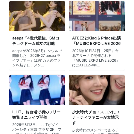
aespa「4世代最強」SMコ
ATEEZとKing & Prince出演
チョクドーム成功の戦略
「MUSIC EXPO LIVE 2026
aespaが2026年8月にソウルで
2026年10月24日・25日に台
開催した「2026-27 aespa ラ
北アリーナで開催される
イブツアー」は約1万人のファ
「MUSIC EXPO LIVE 2026」
ンを魅了し、メン…
にはATEEZやKi…
ILLIT、お台場で初のフリー
少女時代 チョ・スヨンにユ
観覧ミニライブ開催
ナ・ティファニーが友情示
す
2026年8月8日、ILLITがダイ
バーシティ東京 プラザ 2F・フ
少女時代のメンバーであるチ