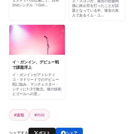
ェスティバル広場にて、日本
ェ・スヨンが、最近の恋愛関
2ndシングル「I Got…
係に終止符を打ったことが話
題となっている中、彼女の友
人であるイム・ユ…
イ・ガンイン、デビュー戦
で課題浮上
イ・ガンインがアトレティ
コ・マドリードでのデビュー
戦に臨み、マンチェスター・
シティに1-3で敗北。彼の技術
とゴールへの意…
#速報
#카라
ポスト
シェア
シェアする