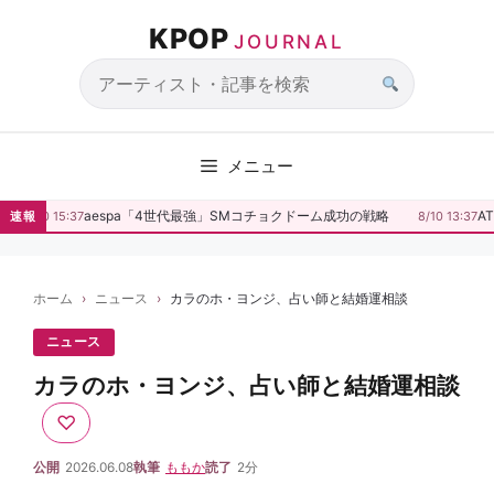
コ
KPOP
ン
JOURNAL
テ
ン
サ
ツ
イ
へ
ト
メニュー
ス
内
キ
検
aespa「4世代最強」SMコチョクドーム成功の戦略
AT
速報
8/10 15:37
8/10 13:37
ッ
索
プ
ホーム
ニュース
カラのホ・ヨンジ、占い師と結婚運相談
ニュース
カラのホ・ヨンジ、占い師と結婚運相談
♡
公開
2026.06.08
執筆
ももか
読了
2分