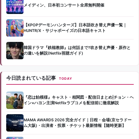
メイディン、日本初コンサート全席無料開催
【KPOPデーモンハンターズ】日本語吹き替え声優一覧｜
HUNTR/X・サジャボーイズの日本語キャスト
韓国ドラマ『鉄槌教師』は何話まで?吹き替え声優・原作と
の違いを解説(Netflix視聴ガイド)
今日読まれている記事
TODAY
『恋は飴模様』キャスト・相関図・配信日まとめ|チョン・ヘ
イン×ハヨン主演Netflixラブコメを配信前に徹底解説
MAMA AWARDS 2026 完全ガイド｜日程・会場(京セラドー
ム大阪)・出演者・投票・チケット最新情報【随時更新】